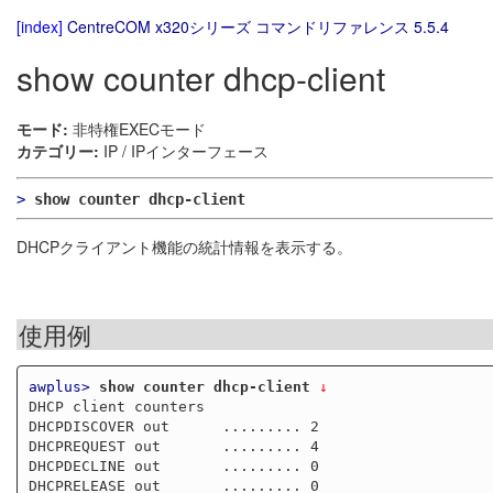
[index]
CentreCOM x320シリーズ コマンドリファレンス 5.5.4
show counter dhcp-client
モード:
非特権EXECモード
カテゴリー:
IP / IPインターフェース
>
show counter dhcp-client
DHCPクライアント機能の統計情報を表示する。
使用例
awplus>
show counter dhcp-client
 ↓
DHCP client counters

DHCPDISCOVER out      ......... 2

DHCPREQUEST out       ......... 4

DHCPDECLINE out       ......... 0

DHCPRELEASE out       ......... 0
