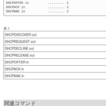
DHCPOFFER in          ......... 2

DHCPACK in            ......... 2

表 1
DHCPDISCOVER out
DHCPREQUEST out
DHCPDECLINE out
DHCPRELEASE out
DHCPOFFER in
DHCPACK in
DHCPNAK in
関連コマンド