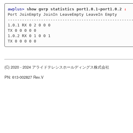
awplus>
show gvrp statistics port1.0.1-port1.0.2
 ↓
Port JoinEmpty JoinIn LeaveEmpty LeaveIn Empty

-----------------------------------------------------
1.0.1 RX 0 2 0 0 0

TX 0 0 0 0 0

1.0.2 RX 0 1 0 0 1

(C) 2020 - 2024 アライドテレシスホールディングス株式会社
PN: 613-002827 Rev.V