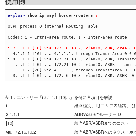
使用例
awplus>
show ip ospf border-routers
 ↓
OSPF process 0 internal Routing Table

Codes: i - Intra-area route, I - Inter-area route

i 2.1.1.1 [10] via 172.16.10.2, vlan10, ABR, Area 0.
i 4.1.1.1 [10] via 4.1.1.1, through TransitArea 0.0.0
i 4.1.1.1 [10] via 172.21.10.3, vlan20, ABR, TransitA
i 1.1.1.2 [10] via 172.21.10.2, vlan20, ASBR, Transit
I 1.1.1.2 [20] via 4.1.1.1, through TransitArea 0.0.0
表 1：エントリー「i 2.1.1.1 [10]...」を例に各項目を解説
i
経路種別。iはエリア内経路。I
2.1.1.1
ABR/ASBRのルーターID
[10]
該当ABR/ASBRまでのコスト
via 172.16.10.2
該当ABR/ASBRへのネクスト