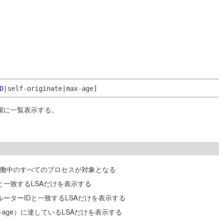
D
|self-originate|max-age]
簡潔に一覧表示する。
稼働中のすべてのプロセスが対象となる
値と一致するLSAだけを表示する
のルーターIDと一致するLSAだけを表示する
-age）に達しているLSAだけを表示する