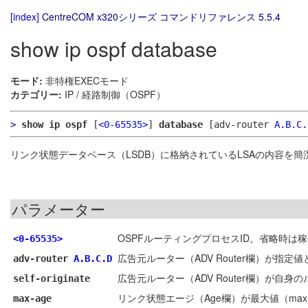
[index]
CentreCOM x320シリーズ コマンドリファレンス 5.5.4
show ip ospf database
モード:
非特権EXECモード
カテゴリー:
IP / 経路制御（OSPF）
>
show ip ospf
[
<0-65535>
]
database
[adv-router
A.B.C.
リンク状態データベース（LSDB）に格納されているLSAの内容を
パラメーター
OSPFルーティングプロセスID。省略時は
<0-65535>
広告元ルーター（ADV Router欄）が指定
adv-router
A.B.C.D
広告元ルーター（ADV Router欄）が自身
self-originate
リンク状態エージ（Age欄）が最大値（max
max-age