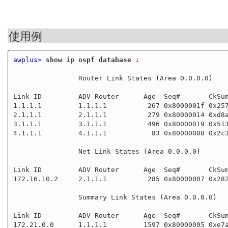
使用例
awplus>
show ip ospf database
 ↓
                Router Link States (Area 0.0.0.0)

Link ID         ADV Router      Age  Seq#       CkSum
1.1.1.1         1.1.1.1          267 0x8000001f 0x257
2.1.1.1         2.1.1.1          279 0x80000014 0xd8a
3.1.1.1         3.1.1.1          496 0x80000019 0x513
4.1.1.1         4.1.1.1           83 0x80000008 0x2c3
                Net Link States (Area 0.0.0.0)

Link ID         ADV Router      Age  Seq#       CkSum
172.16.10.2     2.1.1.1          285 0x80000007 0x282
                Summary Link States (Area 0.0.0.0)

Link ID         ADV Router      Age  Seq#       CkSum
172.21.0.0      1.1.1.1         1597 0x80000005 0xe7a