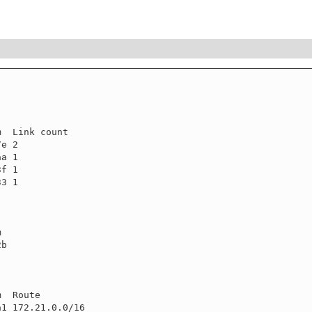
  Link count

e 2

a 1

f 1

3 1



b

  Route

1 172.21.0.0/16
