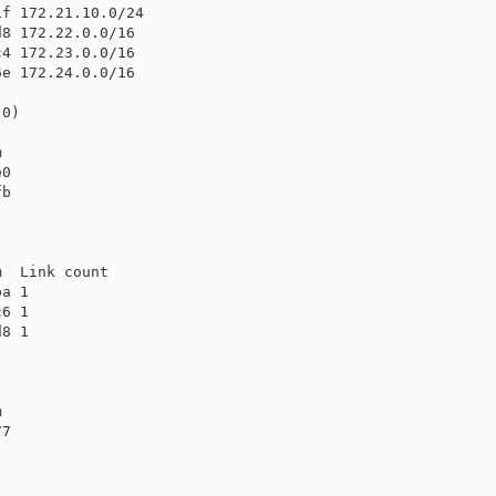
f 172.21.10.0/24

8 172.22.0.0/16

4 172.23.0.0/16

e 172.24.0.0/16



0

b

  Link count

a 1

6 1

8 1



7
