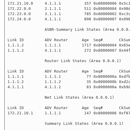
172.21.10.0     4.1.1.1          357 0x80000006 0x5c1
172.22.0.0      2.1.1.1          511 0x80000004 0x98d
172.23.0.0      3.1.1.1          785 0x80000002 0xc3c
172.24.0.0      4.1.1.1          898 0x80000007 0x096
                ASBR-Summary Link States (Area 0.0.0.0)

Link ID         ADV Router      Age  Seq#       CkSum
1.1.1.2         1.1.1.1         1717 0x80000004 0x65e
1.1.1.2         4.1.1.1          272 0x80000007 0x44f
                Router Link States (Area 0.0.0.1)

Link ID         ADV Router      Age  Seq#       CkSum
1.1.1.1         1.1.1.1           77 0x8000000a 0xdfb
1.1.1.2         1.1.1.2           35 0x8000000b 0xd2c
4.1.1.1         4.1.1.1           83 0x8000000a 0xb9d
                Net Link States (Area 0.0.0.1)

Link ID         ADV Router      Age  Seq#       CkSum
172.21.10.1     1.1.1.1          147 0x80000006 0xf87
                Summary Link States (Area 0.0.0.1)
