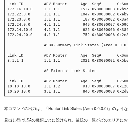
Link ID         ADV Router      Age  Seq#       CkSum
172.16.10.0     1.1.1.1         1527 0x80000003 0xb9c
172.22.0.0      1.1.1.1         1047 0x80000002 0xeb9
172.23.0.0      1.1.1.1          187 0x80000002 0x3a4
172.24.0.0      4.1.1.1          949 0x80000007 0x096
172.24.10.0     4.1.1.1          625 0x80000006 0x384
172.24.20.0     4.1.1.1          752 0x80000006 0x2e3
                ASBR-Summary Link States (Area 0.0.0.1)

Link ID         ADV Router      Age  Seq#       CkSum
3.1.1.1         1.1.1.1         2021 0x80000001 0x5be
                AS External Link States

Link ID         ADV Router      Age  Seq#       CkSum
10.10.10.0      1.1.1.2          913 0x80000007 0x128
本コマンドの出力は、「Router Link States (Area 0.0.0
見出し行はLSAの種類ごとに設けられ、後続の一覧がどのエリアにお