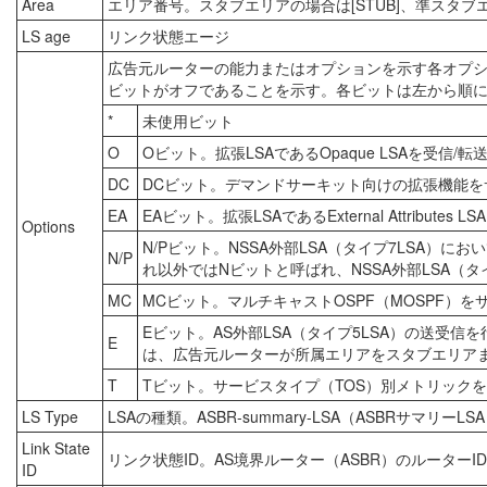
Area
エリア番号。スタブエリアの場合は[STUB]、準スタブエ
LS age
リンク状態エージ
広告元ルーターの能力またはオプションを示す各オプショ
ビットがオフであることを示す。各ビットは左から順
*
未使用ビット
O
Oビット。拡張LSAであるOpaque LSAを受信
DC
DCビット。デマンドサーキット向けの拡張機能を
EA
EAビット。拡張LSAであるExternal Attribut
Options
N/Pビット。NSSA外部LSA（タイプ7LSA）に
N/P
れ以外ではNビットと呼ばれ、NSSA外部LSA（
MC
MCビット。マルチキャストOSPF（MOSPF）
Eビット。AS外部LSA（タイプ5LSA）の送
E
は、広告元ルーターが所属エリアをスタブエリアま
T
Tビット。サービスタイプ（TOS）別メトリック
LS Type
LSAの種類。ASBR-summary-LSA（ASBRサマリー
Link State
リンク状態ID。AS境界ルーター（ASBR）のルーターI
ID