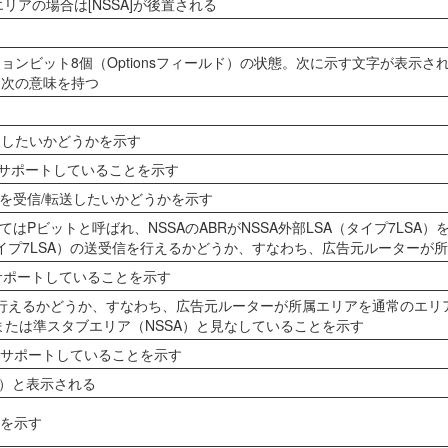
リアの場合は[NSSA]が後置される
ンビット8個（Optionsフィールド）の状態。次に示す文字が表示
に次の意味を持つ
/転送したいかどうかを示す
サポートしていることを示す
es LSAを受信/転送したいかどうかを示す
おいてはPビットと呼ばれ、NSSAのABRがNSSA外部LSA（タイプ7LS
タイプ7LSA）の送受信を行えるかどうか、すなわち、広告元ルーターが
をサポートしていることを示す
受信を行えるかどうか、すなわち、広告元ルーターが所属エリアを通常のエ
たは準スタブエリア（NSSA）と見なしていることを示す
をサポートしていることを示す
LSA）と表示される
Dを示す