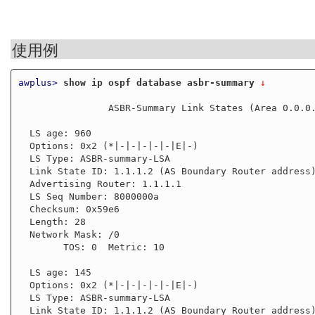
使用例
awplus>
show ip ospf database asbr-summary
 ↓
                ASBR-Summary Link States (Area 0.0.0.0)

  LS age: 960

  Options: 0x2 (*|-|-|-|-|-|E|-)

  LS Type: ASBR-summary-LSA

  Link State ID: 1.1.1.2 (AS Boundary Router address)

  Advertising Router: 1.1.1.1

  LS Seq Number: 8000000a

  Checksum: 0x59e6

  Length: 28

  Network Mask: /0

        TOS: 0  Metric: 10

  LS age: 145

  Options: 0x2 (*|-|-|-|-|-|E|-)

  LS Type: ASBR-summary-LSA

  Link State ID: 1.1.1.2 (AS Boundary Router address)
