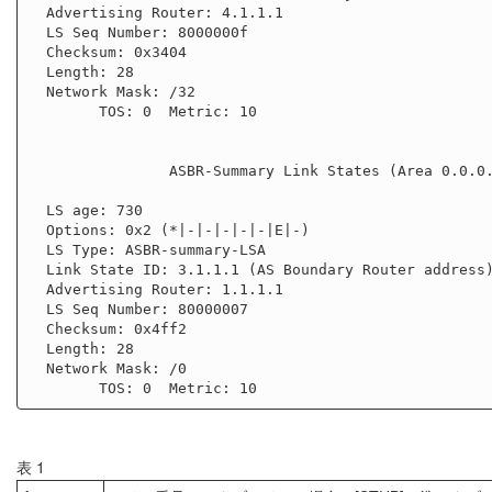
  Advertising Router: 4.1.1.1

  LS Seq Number: 8000000f

  Checksum: 0x3404

  Length: 28

  Network Mask: /32

        TOS: 0  Metric: 10

                ASBR-Summary Link States (Area 0.0.0.1)

  LS age: 730

  Options: 0x2 (*|-|-|-|-|-|E|-)

  LS Type: ASBR-summary-LSA

  Link State ID: 3.1.1.1 (AS Boundary Router address)

  Advertising Router: 1.1.1.1

  LS Seq Number: 80000007

  Checksum: 0x4ff2

  Length: 28

  Network Mask: /0

表 1