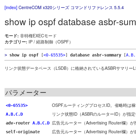
[index]
CentreCOM x320シリーズ コマンドリファレンス 5.5.4
show ip ospf database asbr-su
モード:
非特権EXECモード
カテゴリー:
IP / 経路制御（OSPF）
>
show ip ospf
[
<0-65535>
]
database asbr-summary
[
A.B.
リンク状態データベース（LSDB）に格納されているASBRサマリーL
パラメーター
OSPFルーティングプロセスID。省略時は
<0-65535>
リンク状態ID（ASBRのルーターID）が指
A.B.C.D
広告元ルーター（Advertising Route
adv-router
A.B.C.D
広告元ルーター（Advertising Route
self-originate