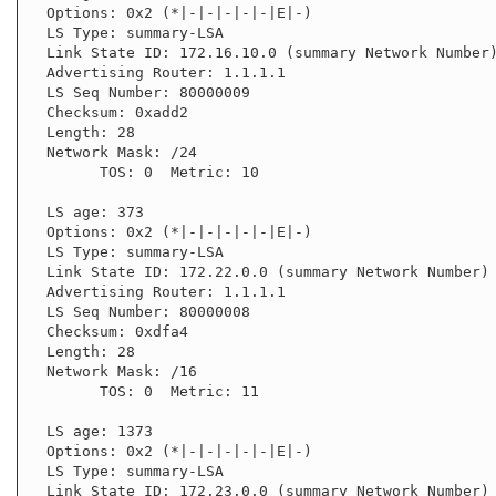
  Options: 0x2 (*|-|-|-|-|-|E|-)

  LS Type: summary-LSA

  Link State ID: 172.16.10.0 (summary Network Number)

  Advertising Router: 1.1.1.1

  LS Seq Number: 80000009

  Checksum: 0xadd2

  Length: 28

  Network Mask: /24

        TOS: 0  Metric: 10

  LS age: 373

  Options: 0x2 (*|-|-|-|-|-|E|-)

  LS Type: summary-LSA

  Link State ID: 172.22.0.0 (summary Network Number)

  Advertising Router: 1.1.1.1

  LS Seq Number: 80000008

  Checksum: 0xdfa4

  Length: 28

  Network Mask: /16

        TOS: 0  Metric: 11

  LS age: 1373

  Options: 0x2 (*|-|-|-|-|-|E|-)

  LS Type: summary-LSA

  Link State ID: 172.23.0.0 (summary Network Number)
