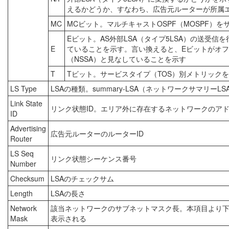
えるかどうか、すなわち、広告元ルーターが所属エ
MC
MCビット。マルチキャストOSPF（MOSPF）
Eビット。AS外部LSA（タイプ5LSA）の送受
E
ていることを示す。言い換えると、Eビットがオ
（NSSA）と見なしていることを示す
T
Tビット。サービスタイプ（TOS）別メトリック
LS Type
LSAの種類。summary-LSA（ネットワークサマリーL
Link State
リンク状態ID。エリア外に存在するネットワークのアドレ
ID
Advertising
広告元ルーターのルーターID
Router
LS Seq
リンク状態シーケンス番号
Number
Checksum
LSAのチェックサム
Length
LSAの長さ
Network
該当ネットワークのサブネットマスク長。本項目より下
Mask
表示される