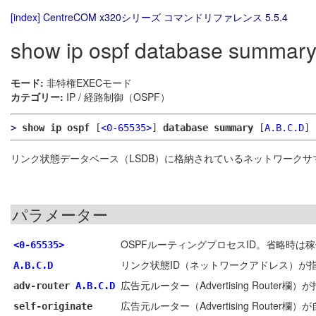
[index]
CentreCOM x320シリーズ コマンドリファレンス 5.5.4
show ip ospf database summar
モード:
非特権EXECモード
カテゴリー:
IP / 経路制御（OSPF）
>
show ip ospf
[
<0-65535>
]
database summary
[
A.B.C.D
]
リンク状態データベース（LSDB）に格納されているネットワークサマ
パラメーター
OSPFルーティングプロセスID。省略時は
<0-65535>
リンク状態ID（ネットワークアドレス）が
A.B.C.D
広告元ルーター（Advertising Route
adv-router
A.B.C.D
広告元ルーター（Advertising Route
self-originate