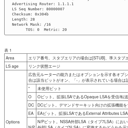
  Advertising Router: 1.1.1.1

  LS Seq Number: 80000007

  Checksum: 0x304b

  Length: 28

  Network Mask: /16

表 1
Area
エリア番号。スタブエリアの場合は[STUB]、準スタブエ
LS age
リンク状態エージ
広告元ルーターの能力またはオプションを示す各オプショ
合は該当ビットがオン、「-」が表示されている場合は
*
未使用ビット
O
Oビット。拡張LSAであるOpaque LSAを受信
DC
DCビット。デマンドサーキット向けの拡張機能を
EA
EAビット。拡張LSAであるExternal Attribut
N/Pビット。NSSA外部LSA（タイプ7LSA）にお
Options
N/P
外部LSA（タイプ5LSA）に変換するかどうかを示