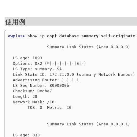
使用例
awplus>
show ip ospf database summary self-originate
                Summary Link States (Area 0.0.0.0)

  LS age: 1093

  Options: 0x2 (*|-|-|-|-|-|E|-)

  LS Type: summary-LSA

  Link State ID: 172.21.0.0 (summary Network Number)

  Advertising Router: 1.1.1.1

  LS Seq Number: 8000000b

  Checksum: 0xdba7

  Length: 28

  Network Mask: /16

        TOS: 0  Metric: 10

                Summary Link States (Area 0.0.0.1)

  LS age: 833
