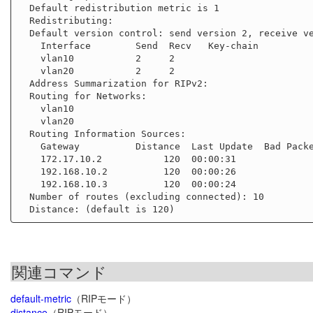
  Default redistribution metric is 1

  Redistributing:

  Default version control: send version 2, receive version 2

    Interface        Send  Recv   Key-chain

    vlan10           2     2

    vlan20           2     2

  Address Summarization for RIPv2:

  Routing for Networks:

    vlan10

    vlan20

  Routing Information Sources:

    Gateway          Distance  Last Update  Bad Packets  Bad Routes

    172.17.10.2           120  00:00:31               0          62

    192.168.10.2          120  00:00:26               0         186

    192.168.10.3          120  00:00:24               0           0

  Number of routes (excluding connected): 10

関連コマンド
default-metric
（RIPモード）
distance
（RIPモード）