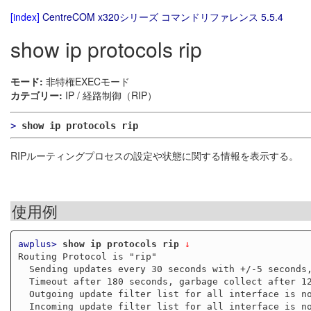
[index]
CentreCOM x320シリーズ コマンドリファレンス 5.5.4
show ip protocols rip
モード:
非特権EXECモード
カテゴリー:
IP / 経路制御（RIP）
>
show ip protocols rip
RIPルーティングプロセスの設定や状態に関する情報を表示する。
使用例
awplus>
show ip protocols rip
 ↓
Routing Protocol is "rip"

  Sending updates every 30 seconds with +/-5 seconds, next due in 25 seconds

  Timeout after 180 seconds, garbage collect after 120 seconds

  Outgoing update filter list for all interface is not set

  Incoming update filter list for all interface is not set
