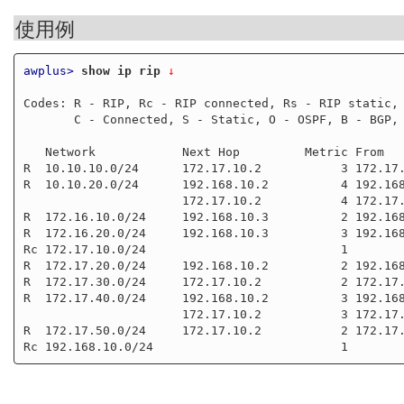
使用例
awplus>
show ip rip
 ↓
Codes: R - RIP, Rc - RIP connected, Rs - RIP static, 
       C - Connected, S - Static, O - OSPF, B - BGP, * - child route

   Network            Next Hop         Metric From            If     Time

R  10.10.10.0/24      172.17.10.2           3 172.17.
R  10.10.20.0/24      192.168.10.2          4 192.168
                      172.17.10.2           4 172.17.10.2     vlan20 02:56

R  172.16.10.0/24     192.168.10.3          2 192.168
R  172.16.20.0/24     192.168.10.3          3 192.168
Rc 172.17.10.0/24                           1        
R  172.17.20.0/24     192.168.10.2          2 192.168
R  172.17.30.0/24     172.17.10.2           2 172.17.
R  172.17.40.0/24     192.168.10.2          3 192.168
                      172.17.10.2           3 172.17.10.2     vlan20 02:56

R  172.17.50.0/24     172.17.10.2           2 172.17.