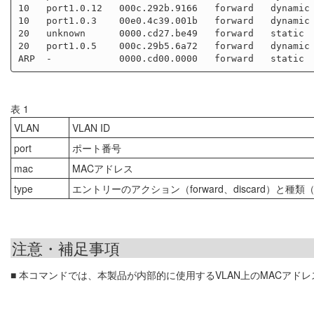
10   port1.0.12   000c.292b.9166   forward   dynamic

10   port1.0.3    00e0.4c39.001b   forward   dynamic

20   unknown      0000.cd27.be49   forward   static

20   port1.0.5    000c.29b5.6a72   forward   dynamic

表 1
VLAN
VLAN ID
port
ポート番号
mac
MACアドレス
type
エントリーのアクション（forward、discard）と種類（dyn
注意・補足事項
■ 本コマンドでは、本製品が内部的に使用するVLAN上のMACアド