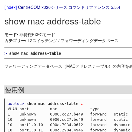
[index]
CentreCOM x320シリーズ コマンドリファレンス 5.5.4
show mac address-table
モード:
非特権EXECモード
カテゴリー:
L2スイッチング / フォワーディングデータベース
>
show mac address-table
フォワーディングデータベース（MACアドレステーブル）の内容を
使用例
awplus>
show mac address-table
 ↓
VLAN port         mac              type

1    unknown      0000.cd27.be49   forward   static

10   unknown      0000.cd27.be49   forward   static

10   port1.0.10   000a.7934.0612   forward   dynamic

10   port1.0.11   000c.2904.4946   forward   dynamic
