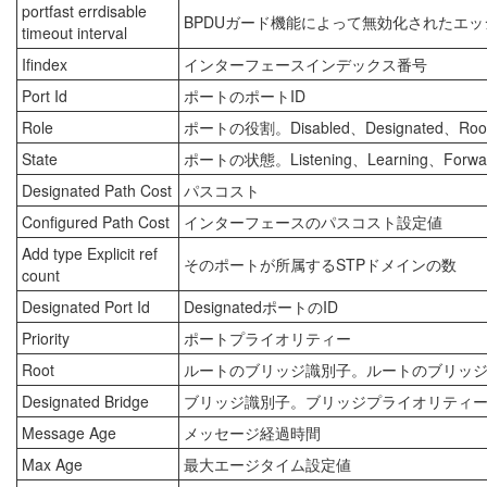
portfast errdisable
BPDUガード機能によって無効化されたエ
timeout interval
Ifindex
インターフェースインデックス番号
Port Id
ポートのポートID
Role
ポートの役割。Disabled、Designated、Root
State
ポートの状態。Listening、Learning、Forwa
Designated Path Cost
パスコスト
Configured Path Cost
インターフェースのパスコスト設定値
Add type Explicit ref
そのポートが所属するSTPドメインの数
count
Designated Port Id
DesignatedポートのID
Priority
ポートプライオリティー
Root
ルートのブリッジ識別子。ルートのブリッジ
Designated Bridge
ブリッジ識別子。ブリッジプライオリティー
Message Age
メッセージ経過時間
Max Age
最大エージタイム設定値