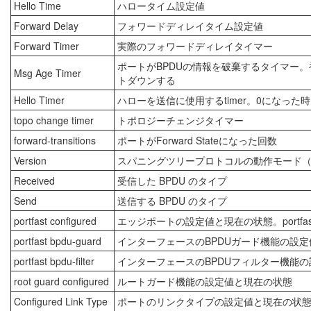
Hello Time
ハロータイム設定値
Forward Delay
フォワードディレイタイム設定値
Forward Timer
実際のフォワードディレイタイマー
ポートがBPDUの情報を破棄するタイマー。初期設
Msg Age Timer
トダウンする
Hello Timer
ハローを送信に使用するtimer。0になっ
topo change timer
トポロジーチェンジタイマー
forward-transitions
ポートがForward Stateになった回数
Version
スパニングツリープロトコルの動作モード
Received
受信した BPDU のタイプ
Send
送信する BPDU のタイプ
portfast configured
エッジポートの設定値と現在の状態。portfast off
portfast bpdu-guard
インターフェースのBPDUガード機能の設
portfast bpdu-filter
インターフェースのBPDUフィルター機能
root guard configured
ルートガード機能の設定値と現在の状態
Configured Link Type
ポートのリンクタイプの設定値と現在の状態。point