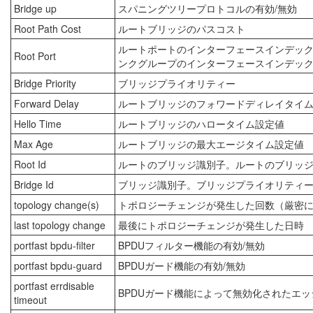
Bridge up
スパニングツリープロトコルの有効/無効
Root Path Cost
ルートブリッジのパスコスト
ルートポートのインターフェースインデック
Root Port
ンクグループのインターフェースインデッ
Bridge Priority
ブリッジプライオリティー
Forward Delay
ルートブリッジのフォワードディレイタイ
Hello Time
ルートブリッジのハロータイム設定値
Max Age
ルートブリッジの最大エージタイム設定値
Root Id
ルートのブリッジ識別子。ルートのブリッジ
Bridge Id
ブリッジ識別子。ブリッジプライオリティー
topology change(s)
トポロジーチェンジが発生した回数（厳密に
last topology change
最後にトポロジーチェンジが発生した日時
portfast bpdu-filter
BPDUフィルター機能の有効/無効
portfast bpdu-guard
BPDUガード機能の有効/無効
portfast errdisable
BPDUガード機能によって無効化されたエ
timeout