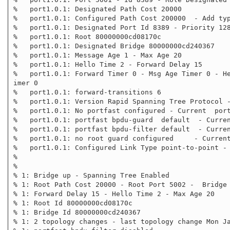
%   port1.0.1: Designated Path Cost 20000

%   port1.0.1: Configured Path Cost 200000  - Add typ
%   port1.0.1: Designated Port Id 8389 - Priority 128
%   port1.0.1: Root 80000000cd08170c

%   port1.0.1: Designated Bridge 80000000cd240367

%   port1.0.1: Message Age 1 - Max Age 20

%   port1.0.1: Hello Time 2 - Forward Delay 15

%   port1.0.1: Forward Timer 0 - Msg Age Timer 0 - He
imer 0

%   port1.0.1: forward-transitions 6

%   port1.0.1: Version Rapid Spanning Tree Protocol -
%   port1.0.1: No portfast configured - Current  port
%   port1.0.1: portfast bpdu-guard  default  - Curren
%   port1.0.1: portfast bpdu-filter default  - Curren
%   port1.0.1: no root guard configured     - Current
%   port1.0.1: Configured Link Type point-to-point - 
%

%

% 1: Bridge up - Spanning Tree Enabled

% 1: Root Path Cost 20000 - Root Port 5002 -  Bridge 
% 1: Forward Delay 15 - Hello Time 2 - Max Age 20

% 1: Root Id 80000000cd08170c

% 1: Bridge Id 80000000cd240367

% 1: 2 topology changes - last topology change Mon Ja