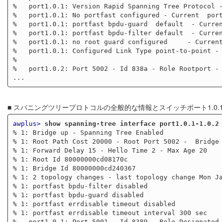
%   port1.0.1: Version Rapid Spanning Tree Protocol -
%   port1.0.1: No portfast configured - Current  port
%   port1.0.1: portfast bpdu-guard  default  - Curren
%   port1.0.1: portfast bpdu-filter default  - Curren
%   port1.0.1: no root guard configured     - Current
%   port1.0.1: Configured Link Type point-to-point - 
%

%   port1.0.2: Port 5002 - Id 838a - Role Rootport - 
■ スパニングツリープロトコルの全般的な情報とスイッチポート1.0.
awplus>
show spanning-tree interface port1.0.1-1.0.2
% 1: Bridge up - Spanning Tree Enabled

% 1: Root Path Cost 20000 - Root Port 5002 -  Bridge 
% 1: Forward Delay 15 - Hello Time 2 - Max Age 20

% 1: Root Id 80000000cd08170c

% 1: Bridge Id 80000000cd240367

% 1: 2 topology changes - last topology change Mon Ja
% 1: portfast bpdu-filter disabled

% 1: portfast bpdu-guard disabled

% 1: portfast errdisable timeout disabled

% 1: portfast errdisable timeout interval 300 sec

%   port1.0.1: Port 5001 - Id 8389 - Role Designated 