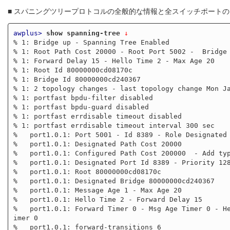
■ スパニングツリープロトコルの全般的な情報と全スイッチポート
awplus>
show spanning-tree
 ↓
% 1: Bridge up - Spanning Tree Enabled

% 1: Root Path Cost 20000 - Root Port 5002 -  Bridge 
% 1: Forward Delay 15 - Hello Time 2 - Max Age 20

% 1: Root Id 80000000cd08170c

% 1: Bridge Id 80000000cd240367

% 1: 2 topology changes - last topology change Mon Ja
% 1: portfast bpdu-filter disabled

% 1: portfast bpdu-guard disabled

% 1: portfast errdisable timeout disabled

% 1: portfast errdisable timeout interval 300 sec

%   port1.0.1: Port 5001 - Id 8389 - Role Designated 
%   port1.0.1: Designated Path Cost 20000

%   port1.0.1: Configured Path Cost 200000  - Add typ
%   port1.0.1: Designated Port Id 8389 - Priority 128
%   port1.0.1: Root 80000000cd08170c

%   port1.0.1: Designated Bridge 80000000cd240367

%   port1.0.1: Message Age 1 - Max Age 20

%   port1.0.1: Hello Time 2 - Forward Delay 15

%   port1.0.1: Forward Timer 0 - Msg Age Timer 0 - He
imer 0

%   port1.0.1: forward-transitions 6
