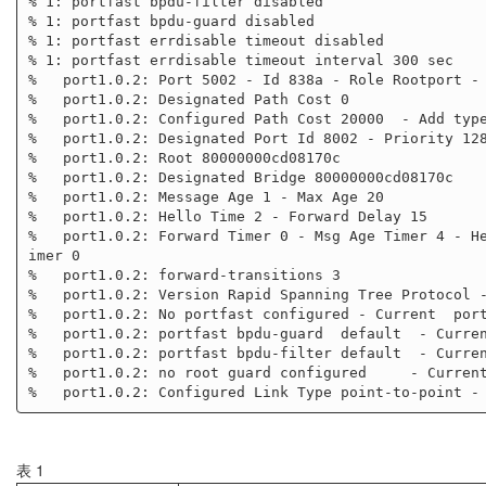
% 1: portfast bpdu-filter disabled

% 1: portfast bpdu-guard disabled

% 1: portfast errdisable timeout disabled

% 1: portfast errdisable timeout interval 300 sec

%   port1.0.2: Port 5002 - Id 838a - Role Rootport - 
%   port1.0.2: Designated Path Cost 0

%   port1.0.2: Configured Path Cost 20000  - Add type
%   port1.0.2: Designated Port Id 8002 - Priority 128
%   port1.0.2: Root 80000000cd08170c

%   port1.0.2: Designated Bridge 80000000cd08170c

%   port1.0.2: Message Age 1 - Max Age 20

%   port1.0.2: Hello Time 2 - Forward Delay 15

%   port1.0.2: Forward Timer 0 - Msg Age Timer 4 - He
imer 0

%   port1.0.2: forward-transitions 3

%   port1.0.2: Version Rapid Spanning Tree Protocol -
%   port1.0.2: No portfast configured - Current  port
%   port1.0.2: portfast bpdu-guard  default  - Curren
%   port1.0.2: portfast bpdu-filter default  - Curren
%   port1.0.2: no root guard configured     - Current
表 1