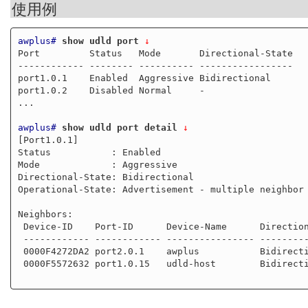
使用例
awplus#
show udld port
 ↓
Port         Status   Mode       Directional-State

------------ -------- ---------- -----------------

port1.0.1    Enabled  Aggressive Bidirectional

port1.0.2    Disabled Normal     -

...

awplus#
show udld port detail
 ↓
[Port1.0.1]

Status           : Enabled

Mode             : Aggressive

Directional-State: Bidirectional

Operational-State: Advertisement - multiple neighbor 
Neighbors:

 Device-ID    Port-ID      Device-Name      Directional-State

 ------------ ------------ ---------------- -----------------

 0000F4272DA2 port2.0.1    awplus           Bidirectional

 0000F5572632 port1.0.15   udld-host        Bidirectional
