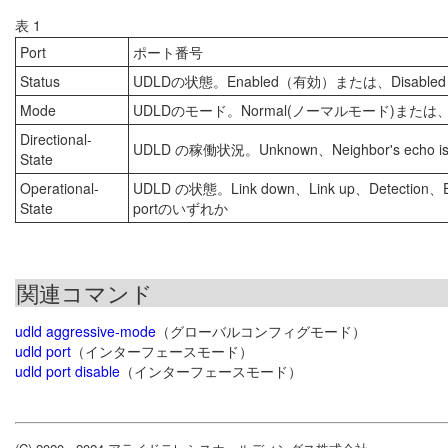
表 1
Port
ポート番号
Status
UDLDの状態。Enabled（有効）または、Disabl
Mode
UDLDのモード。Normal(ノーマルモード)または、
Directional-
UDLD の稼働状況。Unknown、Neighbor's echo is empt
State
Operational-
UDLD の状態。Link down、Link up、Detection、Extend
State
portのいずれか
関連コマンド
udld aggressive-mode
（グローバルコンフィグモード）
udld port
（インターフェースモード）
udld port disable
（インターフェースモード）