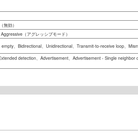
ed（無効）
Aggressive（アグレッシブモード）
y、Bidirectional、Unidirectional、Transmit-to-receive loop、Mism
ed detection、Advertisement、Advertisement - Single neighbor det