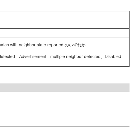
atch with neighbor state reported のいずれか
ected、Advertisement - multiple neighbor detected、Disabled