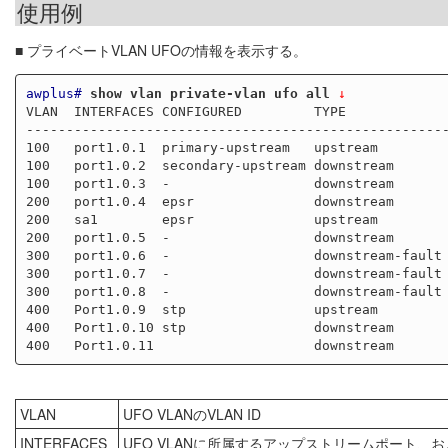
使用例
■ プライベートVLAN UFOの情報を表示する。
awplus#
show vlan private-vlan ufo all
 ↓
VLAN  INTERFACES CONFIGURED         TYPE             
-----------------------------------------------------
100   port1.0.1  primary-upstream   upstream         
100   port1.0.2  secondary-upstream downstream       
100   port1.0.3  -                  downstream       
200   port1.0.4  epsr               downstream       
200   sa1        epsr               upstream         
200   port1.0.5  -                  downstream       
300   port1.0.6  -                  downstream-fault 
300   port1.0.7  -                  downstream-fault 
300   port1.0.8  -                  downstream-fault 
400   Port1.0.9  stp                upstream         
400   Port1.0.10 stp                downstream       
VLAN
UFO VLANのVLAN ID
INTERFACES
UFO VLANに所属するアップストリームポート