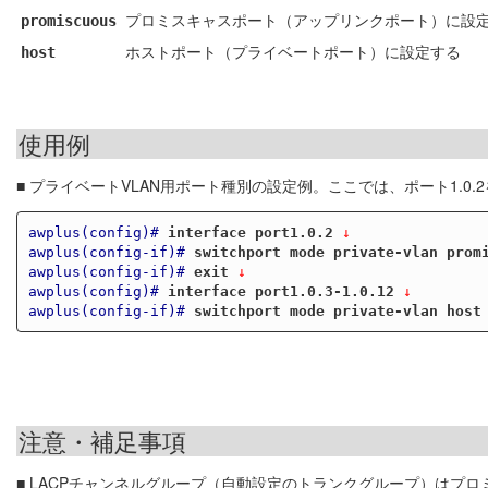
プロミスキャスポート（アップリンクポート）に設
promiscuous
ホストポート（プライベートポート）に設定する
host
使用例
■ プライベートVLAN用ポート種別の設定例。ここでは、ポート1.0.2
awplus(config)#
interface port1.0.2
 ↓
awplus(config-if)#
switchport mode private-vlan prom
awplus(config-if)#
exit
 ↓
awplus(config)#
interface port1.0.3-1.0.12
 ↓
awplus(config-if)#
switchport mode private-vlan host
注意・補足事項
■ LACPチャンネルグループ（自動設定のトランクグループ）は