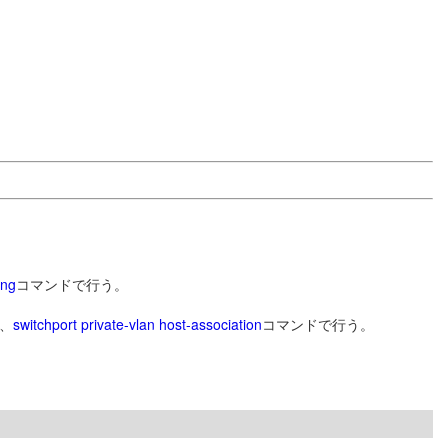
ing
コマンドで行う。
は、
switchport private-vlan host-association
コマンドで行う。