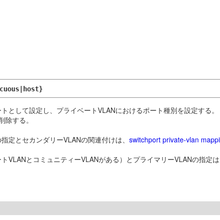
cuous|host}
ートとして設定し、プライベートVLANにおけるポート種別を設定する。
を削除する。
の指定とセカンダリーVLANの関連付けは、
switchport private-vlan mapp
トVLANとコミュニティーVLANがある）とプライマリーVLANの指定