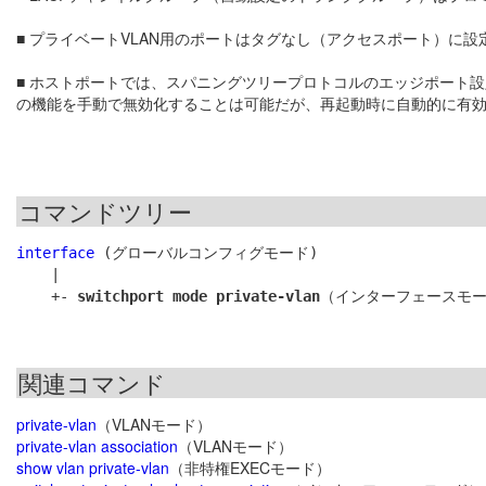
■ プライベートVLAN用のポートはタグなし（アクセスポート）に
■ ホストポートでは、スパニングツリープロトコルのエッジポート設
の機能を手動で無効化することは可能だが、再起動時に自動的に有
コマンドツリー
interface
 (グローバルコンフィグモード)

    |

    +- 
switchport mode private-vlan
関連コマンド
private-vlan
（VLANモード）
private-vlan association
（VLANモード）
show vlan private-vlan
（非特権EXECモード）