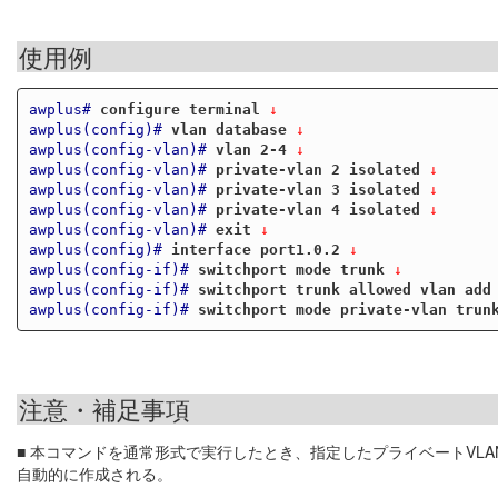
使用例
awplus#
configure terminal
 ↓
awplus(config)#
vlan database
 ↓
awplus(config-vlan)#
vlan 2-4
 ↓
awplus(config-vlan)#
private-vlan 2 isolated
 ↓
awplus(config-vlan)#
private-vlan 3 isolated
 ↓
awplus(config-vlan)#
private-vlan 4 isolated
 ↓
awplus(config-vlan)#
exit
 ↓
awplus(config)#
interface port1.0.2
 ↓
awplus(config-if)#
switchport mode trunk
 ↓
awplus(config-if)#
switchport trunk allowed vlan add
awplus(config-if)#
switchport mode private-vlan trun
注意・補足事項
■ 本コマンドを通常形式で実行したとき、指定したプライベートVL
自動的に作成される。