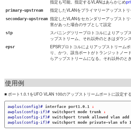
指定も可能。指定するVLANはあらかじめ
pr
指定したVLANをプライマリーアップスト
primary-upstream
指定したVLANをセカンダリーアップスト
secondary-upstream
害があった場合のサブとして設定
スパニングツリープロトコルによりアップ
stp
ップストリーム、それ以外のときはダウン
EPSRプロトコルによりアップストリームポー
epsr
り、かつ、該当ポートがトランジットノー
らアップストリームになる。それ以外のと
使用例
■ ポート1.0.1をUFO VLAN 100のアップストリームポートに設定す
awplus(config)#
interface port1.0.1
 ↓
awplus(config-if)#
switchport mode trunk
 ↓
awplus(config-if)#
switchport trunk allowed vlan add
awplus(config-if)#
switchport mode private-vlan ufo 