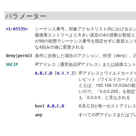
パラメーター
シーケンス番号。対象アクセスリスト内におけるエ
<1-65535>
最後尾エントリーより大きい直近の4の倍数が新規エ
が99の状態でシーケンス番号を指定せずに新規エント
な4刻みの値に変更される
条件に合致した場合のアクション。拒否（deny）、許
deny|permit
IPアドレス（通常始点IPアドレス）または経路エ
SRCIP
IPアドレスとワイルドカードマ
A.B.C.D
[
W.X.Y.Z
]
いビット（ワイルドカードと
とえば、192.168.10.0/
いので、「0.0.0.255」を
も「0.0.0.0」と見なされる
A.B.C.Dが単一ホストアドレスで
host
A.B.C.D
すべてのIPアドレスまたはプレフィ
any