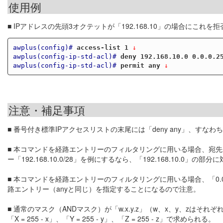
使用例
■ IPアドレスの先頭3オクテットが「192.168.10」の場合にこれ
awplus(config)#
access-list 1
 ↓
awplus(config-ip-std-acl)#
deny 192.168.10.0 0.0.0.2
awplus(config-ip-std-acl)#
permit any
 ↓
注意・補足事項
■ 番号付き標準IPアクセスリストの末尾には「deny any」、すな
■ 本コマンドを経路エントリーのフィルタリングに用いる場合、宛
ー「192.168.10.0/28」を例にするなら、「192.168.10
■ 本コマンドを経路エントリーのフィルタリングに用いる場合、「0.0.0.0 0.0.
路エントリー（anyと同じ）を指定することになるので注意。
■ 通常のマスク（ANDマスク）が「w.x.y.z」（w、x、y、zはそれ
「X = 255 - x」、「Y = 255 - y」、「Z = 255 - z」で求められる。