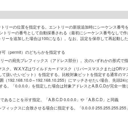
ントリーの位置を指定する。エントリーの新規追加時にシーケンス番号
ントリーの番号として自動採番される（最初にシーケンス番号なしで作
リーを追加した場合は100になる）。なお、設定を保存して再起動した場合
可（permit）のどちらかを指定する
ントリーの宛先プレフィックス（アドレス部分）。次のいずれかの形式で
スク。W.X.Y.Zはワイルドカードマスク（リバースマスクまたはORマ
して扱いたいビット）を指定する。比較対象ビットを指定する通常のマス
24の範囲（192.168.10.0～192.168.10.255）にマッチさせた
指定する。「0.0.0.0」を指定した場合は対象アドレスとA.B.C.Dが完全一
あることを示す指定。「A.B.C.D 0.0.0.0」や「A.B.C.D」と同義
ックスに合致させる場合に指定する。「0.0.0.0 255.255.255.25