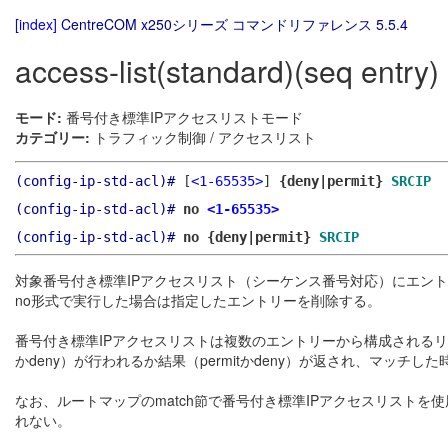
[index]
CentreCOM x250シリーズ コマンドリファレンス 5.5.4
access-list(standard)(seq entry)
モード:
番号付き標準IPアクセスリストモード
カテゴリー:
トラフィック制御 / アクセスリスト
(config-ip-std-acl)#
[
<1-65535>
]
{deny|permit}
SRCIP
(config-ip-std-acl)#
no
<1-65535>
(config-ip-std-acl)#
no {deny|permit}
SRCIP
対象番号付き標準IPアクセスリスト（シーケンス番号対応）にエン
no形式で実行した場合は指定したエントリーを削除する。
番号付き標準IPアクセスリストは複数のエントリーから構成されるリ
かdeny）が行われるか結果（permitかdeny）が返され、マッ
なお、ルートマップのmatch節で番号付き標準IPアクセスリストを
れない。