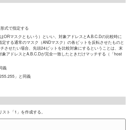
の形式で指定する
はORマスクともいう）といい、対象アドレスとA.B.C.Dの比較時に
定する通常のマスク（ANDマスク）の各ビットを反転させたものと
0.255）にマッチさせたい場合、先頭24ビットを比較対象にするということは、末
は対象アドレスとA.B.C.Dが完全一致したときだけマッチする（「host
と同義
55.255」と同義
セスリスト「1」を作成する。