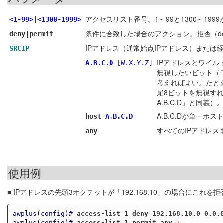
アクセスリスト番号。1～99と1300～19
<1-99>
|
<1300-1999>
条件に合致した場合のアクション。拒否（den
deny|permit
IPアドレス（通常始点IPアドレス）また
SRCIP
IPアドレスとワイル
A.B.C.D
[
W.X.Y.Z
]
無視したいビット（
考えればよい。たとえば、
尾8ビットを無視すれば
A.B.C.D」と同義
A.B.C.Dが単一ホス
host
A.B.C.D
すべてのIPアドレスまた
any
使用例
■ IPアドレスの先頭3オクテットが「192.168.10」の場合にこれ
awplus(config)#
access-list 1 deny 192.168.10.0 0.0.
awplus(config)#
access-list 1 permit any
 ↓