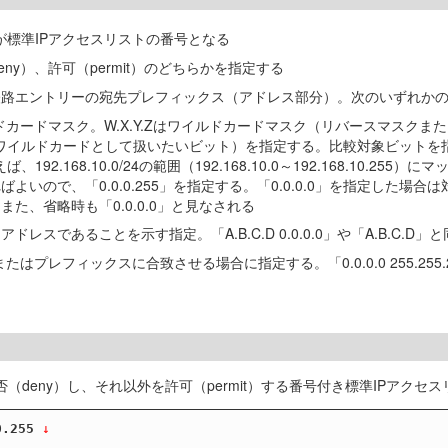
99が標準IPアクセスリストの番号となる
y）、許可（permit）のどちらかを指定する
は経路エントリーの宛先プレフィックス（アドレス部分）。次のいずれか
ドカードマスク。W.X.Y.Zはワイルドカードマスク（リバースマスクまた
ワイルドカードとして扱いたいビット）を指定する。比較対象ビットを指
192.168.10.0/24の範囲（192.168.10.0～192.168.1
よいので、「0.0.0.255」を指定する。「0.0.0.0」を指定した場合
）。また、省略時も「0.0.0.0」と見なされる
トアドレスであることを示す指定。「A.B.C.D 0.0.0.0」や「A.B.C.D」
はプレフィックスに合致させる場合に指定する。「0.0.0.0 255.255.2
を拒否（deny）し、それ以外を許可（permit）する番号付き標準IPアク
0.255
 ↓