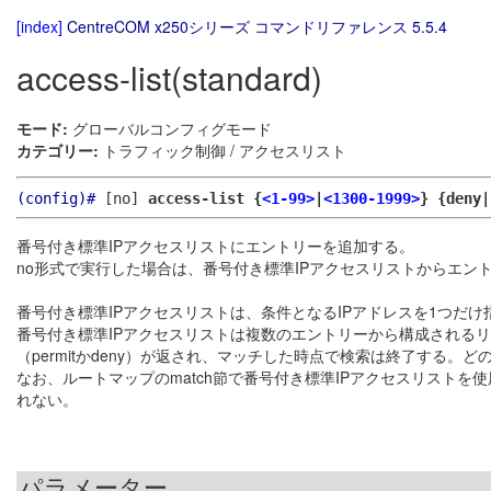
[index]
CentreCOM x250シリーズ コマンドリファレンス 5.5.4
access-list(standard)
モード:
グローバルコンフィグモード
カテゴリー:
トラフィック制御 / アクセスリスト
(config)#
[no]
access-list {
<1-99>
|
<1300-1999>
} {deny
番号付き標準IPアクセスリストにエントリーを追加する。
no形式で実行した場合は、番号付き標準IPアクセスリストからエン
番号付き標準IPアクセスリストは、条件となるIPアドレスを1つだ
番号付き標準IPアクセスリストは複数のエントリーから構成されるリ
（permitかdeny）が返され、マッチした時点で検索は終了する。
なお、ルートマップのmatch節で番号付き標準IPアクセスリストを
れない。
パラメーター