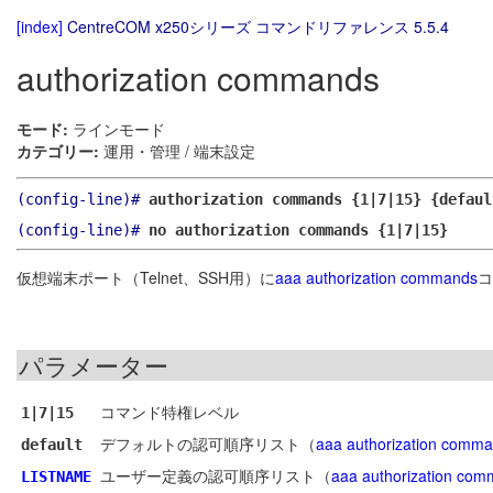
[index]
CentreCOM x250シリーズ コマンドリファレンス 5.5.4
authorization commands
モード:
ラインモード
カテゴリー:
運用・管理 / 端末設定
(config-line)#
authorization commands {1|7|15} {defaul
(config-line)#
no authorization commands {1|7|15}
仮想端末ポート（Telnet、SSH用）に
aaa authorization commands
コ
パラメーター
コマンド特権レベル
1|7|15
デフォルトの認可順序リスト（
aaa authorization comm
default
ユーザー定義の認可順序リスト（
aaa authorization co
LISTNAME