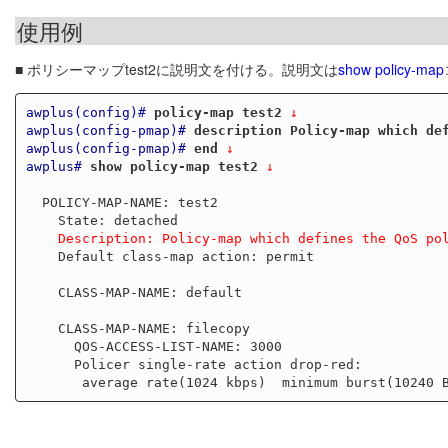
使用例
■ ポリシーマップtest2に説明文を付ける。説明文は
show policy-map
awplus(config)#
policy-map test2
 ↓
awplus(config-pmap)#
description Policy-map which de
awplus(config-pmap)#
end
 ↓
awplus#
show policy-map test2
 ↓
  POLICY-MAP-NAME: test2

    Description: Policy-map which defines the QoS p
    Default class-map action: permit

    CLASS-MAP-NAME: default

    CLASS-MAP-NAME: filecopy

      QOS-ACCESS-LIST-NAME: 3000

      Policer single-rate action drop-red:
