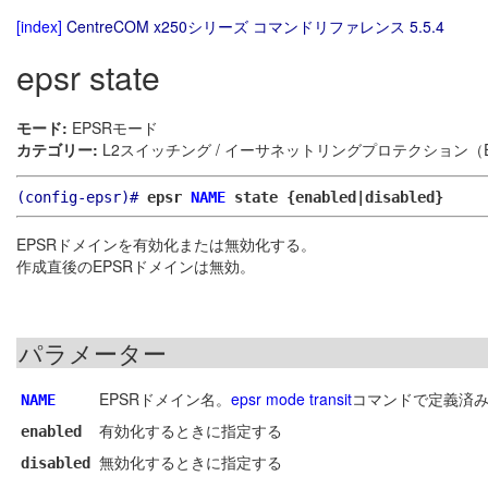
[index]
CentreCOM x250シリーズ コマンドリファレンス 5.5.4
epsr state
モード:
EPSRモード
カテゴリー:
L2スイッチング / イーサネットリングプロテクション（E
(config-epsr)#
epsr
NAME
state {enabled|disabled}
EPSRドメインを有効化または無効化する。
作成直後のEPSRドメインは無効。
パラメーター
EPSRドメイン名。
epsr mode transit
コマンドで定義済み
NAME
有効化するときに指定する
enabled
無効化するときに指定する
disabled