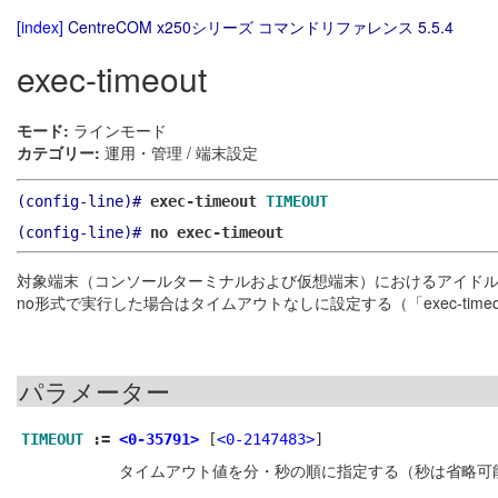
[index]
CentreCOM x250シリーズ コマンドリファレンス 5.5.4
exec-timeout
モード:
ラインモード
カテゴリー:
運用・管理 / 端末設定
(config-line)#
exec-timeout
TIMEOUT
(config-line)#
no exec-timeout
対象端末（コンソールターミナルおよび仮想端末）におけるアイド
no形式で実行した場合はタイムアウトなしに設定する（「exec-timeou
パラメーター
TIMEOUT
:=
<0-35791>
[
<0-2147483>
]
タイムアウト値を分・秒の順に指定する（秒は省略可能