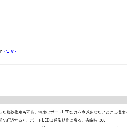
er
<1-8>
]
った複数指定も可能。特定のポートLEDだけを点滅させたいときに指定
間が経過すると、ポートLEDは通常動作に戻る。省略時は60