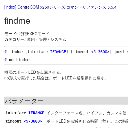
[index]
CentreCOM x250シリーズ コマンドリファレンス 5.5.4
findme
モード:
特権EXECモード
カテゴリー:
運用・管理 / システム
#
findme
[interface
IFRANGE
]
[timeout
<5-3600>
]
[memb
#
no findme
機器のポートLEDを点滅させる。
no形式で実行した場合は、ポートLEDを通常動作に戻す。
パラメーター
インターフェース名。ハイフン、カンマを使
interface
IFRANGE
ポートLEDを点滅させる時間（秒）。この時
timeout
<5-3600>