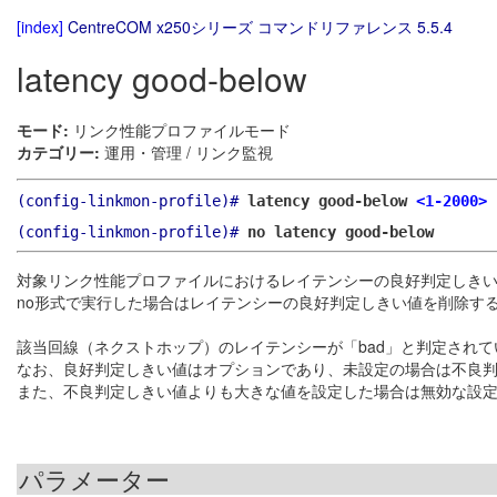
[index]
CentreCOM x250シリーズ コマンドリファレンス 5.5.4
latency good-below
モード:
リンク性能プロファイルモード
カテゴリー:
運用・管理 / リンク監視
(config-linkmon-profile)#
latency good-below
<1-2000>
(config-linkmon-profile)#
no latency good-below
対象リンク性能プロファイルにおけるレイテンシーの良好判定しき
no形式で実行した場合はレイテンシーの良好判定しきい値を削除す
該当回線（ネクストホップ）のレイテンシーが「bad」と判定され
なお、良好判定しきい値はオプションであり、未設定の場合は不良
また、不良判定しきい値よりも大きな値を設定した場合は無効な設
パラメーター