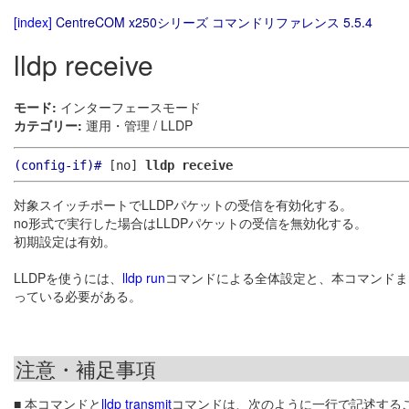
[index]
CentreCOM x250シリーズ コマンドリファレンス 5.5.4
lldp receive
モード:
インターフェースモード
カテゴリー:
運用・管理 / LLDP
(config-if)#
[no]
lldp receive
対象スイッチポートでLLDPパケットの受信を有効化する。
no形式で実行した場合はLLDPパケットの受信を無効化する。
初期設定は有効。
LLDPを使うには、
lldp run
コマンドによる全体設定と、本コマンドま
っている必要がある。
注意・補足事項
■ 本コマンドと
lldp transmit
コマンドは、次のように一行で記述する