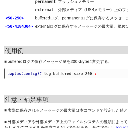
フラッシュメモリー
permanent
外部メディア（USBメモリー）上のフ
external
bufferedログ、permanentログに保存するメッセ
<50-250>
externalログに保存するメッセージの最大量。単位はK
<50-4194304>
使用例
■ bufferedログの保存メッセージ量を200KByteに変更する。
awplus(config)#
log buffered size 200
 ↓
注意・補足事項
■ 実際に保存されるメッセージの最大量は本コマンドで設定した値
■ 外部メディアや外部メディア上のファイルシステムの種類によっ
たサイズのファイルを作成できない場合がある。その場合は、
log ro