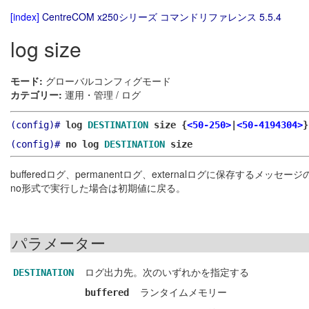
[index]
CentreCOM x250シリーズ コマンドリファレンス 5.5.4
log size
モード:
グローバルコンフィグモード
カテゴリー:
運用・管理 / ログ
(config)#
log
DESTINATION
size {
<50-250>
|
<50-4194304>
}
(config)#
no log
DESTINATION
size
bufferedログ、permanentログ、externalログに保存するメッ
no形式で実行した場合は初期値に戻る。
パラメーター
ログ出力先。次のいずれかを指定する
DESTINATION
ランタイムメモリー
buffered