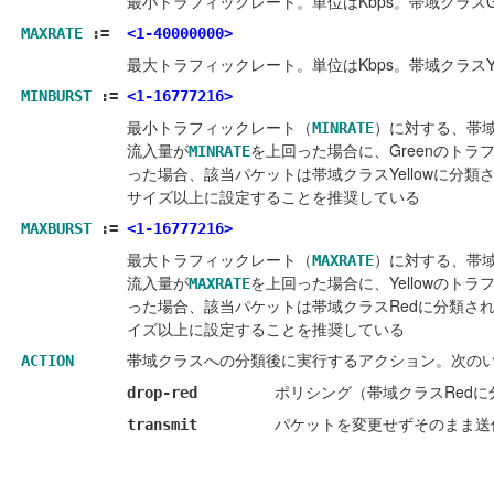
最小トラフィックレート。単位はKbps。帯域クラスGr
MAXRATE
:=
<1-40000000>
最大トラフィックレート。単位はKbps。帯域クラスYe
MINBURST
:=
<1-16777216>
最小トラフィックレート（
）に対する、帯域
MINRATE
流入量が
を上回った場合に、Greenのト
MINRATE
った場合、該当パケットは帯域クラスYellowに分類さ
サイズ以上に設定することを推奨している
MAXBURST
:=
<1-16777216>
最大トラフィックレート（
）に対する、帯域
MAXRATE
流入量が
を上回った場合に、Yellowの
MAXRATE
った場合、該当パケットは帯域クラスRedに分類される
イズ以上に設定することを推奨している
帯域クラスへの分類後に実行するアクション。次の
ACTION
ポリシング（帯域クラスRed
drop-red
パケットを変更せずそのまま送
transmit