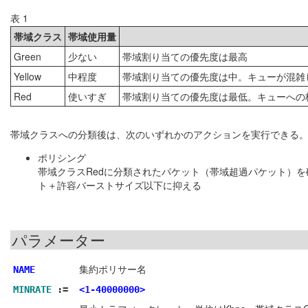
表 1
帯域クラス
帯域使用量
Green
少ない
帯域割り当ての優先度は最高
Yellow
中程度
帯域割り当ての優先度は中。キューが混雑
Red
使いすぎ
帯域割り当ての優先度は最低。キューへの
帯域クラスへの分類後は、次のいずれかのアクションを実行できる
ポリシング
帯域クラスRedに分類されたパケット（帯域超過パケット）
ト＋許容バーストサイズ以下に抑える
パラメーター
集約ポリサー名
NAME
MINRATE
:=
<1-40000000>