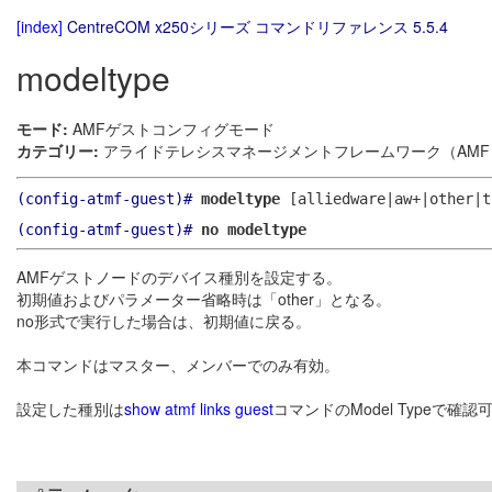
[index]
CentreCOM x250シリーズ コマンドリファレンス 5.5.4
modeltype
モード:
AMFゲストコンフィグモード
カテゴリー:
アライドテレシスマネージメントフレームワーク（AMF）
(config-atmf-guest)#
modeltype
[alliedware|aw+|other|t
(config-atmf-guest)#
no modeltype
AMFゲストノードのデバイス種別を設定する。
初期値およびパラメーター省略時は「other」となる。
no形式で実行した場合は、初期値に戻る。
本コマンドはマスター、メンバーでのみ有効。
設定した種別は
show atmf links guest
コマンドのModel Typeで確認