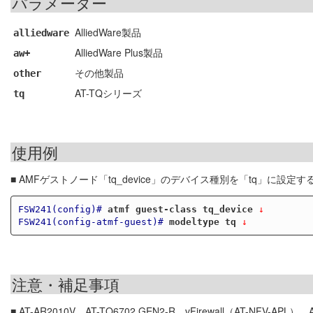
パラメーター
AlliedWare製品
alliedware
AlliedWare Plus製品
aw+
その他製品
other
AT-TQシリーズ
tq
使用例
■ AMFゲストノード「tq_device」のデバイス種別を「tq」に設定す
FSW241(config)#
atmf guest-class tq_device
 ↓
FSW241(config-atmf-guest)#
modeltype tq
 ↓
注意・補足事項
■ AT-AR2010V、AT-TQ6702 GEN2-R、vFirewall（AT-NFV-APL）