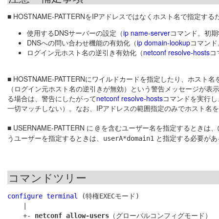
■ HOSTNAME-PATTERNをIPアドレスではなくホスト名で
使用するDNSサーバーの設定（
ip name-server
コマンド。初期
DNSへの問い合わせ機能の有効化（
ip domain-lookup
コマンド
ログイン元ホスト名の逆引き有効化（
netconf resolve-hosts
コ
■ HOSTNAME-PATTERNにワイルドカードを指定したり、ホスト名を指定したりした場
（ログイン元ホスト名の逆引きが無効）という警告メッセージが表示され
る場合は、警告にしたがって
netconf resolve-hosts
コマンドを実行し
一切マッチしない）。なお、IPアドレスの範囲指定のみでホスト名
■ USERNAME-PATTERN に
を含むユーザー名を指定するときは、
@
うユーザーを指定するときは、
と指定する必要があ
userA*domain1
コマンドツリー
configure terminal
 (特権EXECモード)

    |

    +- 
netconf allow-users