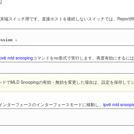
する末端スイッチ用です。直接ホストを接続しないスイッチでは、Repor
ession
 ↓
ipv6 mld snooping
コマンドをno形式で実行します。再度有効にするに
ンドでMLD Snoopingの有効・無効を変更した場合は、設定を保存し
、該当インターフェースのインターフェースモードに移動し、
ipv6 mld snoopi