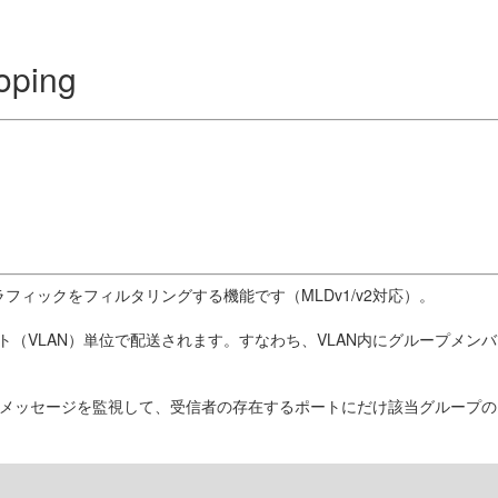
ping
トトラフィックをフィルタリングする機能です（MLDv1/v2対応）。
ネット（VLAN）単位で配送されます。すなわち、VLAN内にグループメ
るMLDメッセージを監視して、受信者の存在するポートにだけ該当グルー