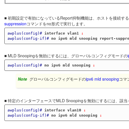
■ 初期設定で有効になっているReport抑制機能は、ホストを接続
suppression
コマンドをno形式で実行します。
awplus(config)#
interface vlan1
 ↓
awplus(config-if)#
no ipv6 mld snooping report-suppr
■ MLD Snoopingを無効にするには、グローバルコンフィグモードの
awplus(config)#
no ipv6 mld snooping
 ↓
Note
グローバルコンフィグモードの
ipv6 mld snooping
コマ
■ 特定のインターフェースでMLD Snoopingを無効にするには
awplus(config)#
interface vlan10
 ↓
awplus(config-if)#
no ipv6 mld snooping
 ↓