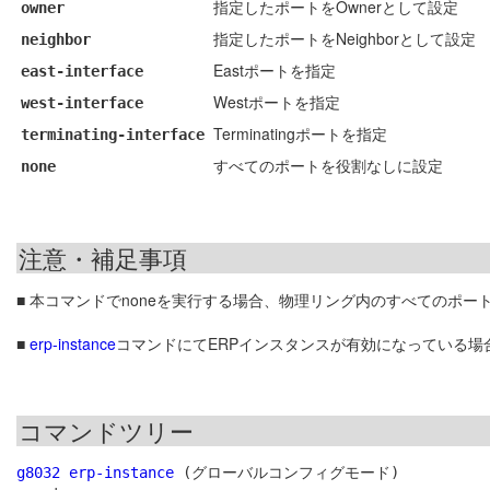
指定したポートをOwnerとして設定
owner
指定したポートをNeighborとして設定
neighbor
Eastポートを指定
east-interface
Westポートを指定
west-interface
Terminatingポートを指定
terminating-interface
すべてのポートを役割なしに設定
none
注意・補足事項
■ 本コマンドでnoneを実行する場合、物理リング内のすべてのポー
■
erp-instance
コマンドにてERPインスタンスが有効になっている場
コマンドツリー
g8032 erp-instance
 (グローバルコンフィグモード)
