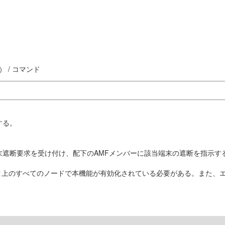
 / コマンド
する。
末遮断要求を受け付け、配下のAMFメンバーに該当端末の遮断を指示す
ク上のすべてのノードで本機能が有効化されている必要がある。また、