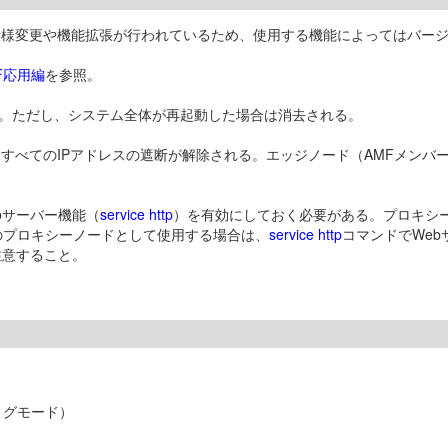
い仕様変更や機能拡張が行われているため、使用する機能によってはバー
F応用編
を参照。
る。ただし、システム全体が再起動した場合は消去される。
、すべてのIPアドレスの遮断が解除される。エッジノード（AMFメンバ
bサーバー機能（
service http
）を有効にしておく必要がある。プロキシーノ
機能のプロキシーノードとして使用する場合は、
service http
コマンドでWe
注意すること。