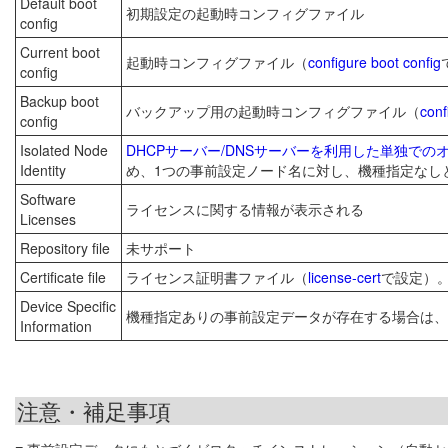
Default boot
初期設定の起動時コンフィグファイル
config
Current boot
起動時コンフィグファイル（
configure boot config
config
Backup boot
バックアップ用の起動時コンフィグファイル（
conf
config
Isolated Node
DHCPサーバー/DNSサーバーを利用した単独での
Identity
め、1つの事前設定ノード名に対し、機種指定なし
Software
ライセンスに関する情報が表示される
Licenses
Repository file
未サポート
Certificate file
ライセンス証明書ファイル（
license-cert
で設定）。同
Device Specific
機種指定ありの事前設定データが存在する場合は、
Information
注意・補足事項