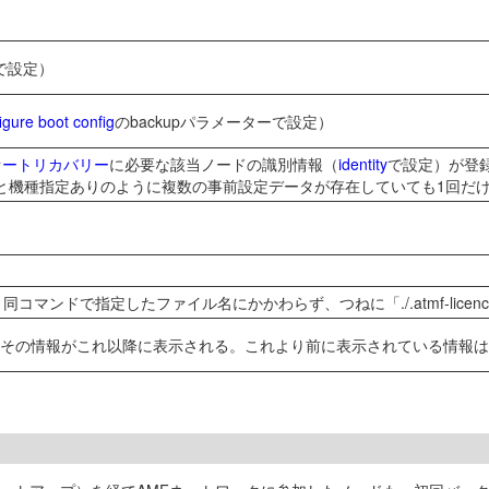
で設定）
igure boot config
のbackupパラメーターで設定）
オートリカバリー
に必要な該当ノードの識別情報（
identity
で設定）が登
と機種指定ありのように複数の事前設定データが存在していても1回だ
コマンドで指定したファイル名にかかわらず、つねに「./.atmf-licence-
その情報がこれ以降に表示される。これより前に表示されている情報は