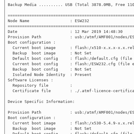
Backup Media .......... USB (Total 3878.0MB, Free 110
=====================================================
Node Name                 : ESW232

=====================================================
Date                      : 12 Mar 2019 14:48:30

Provision Path            : usb:/atmf/AMF001/nodes/ES
Boot configuration :

  Current boot image      : flash:/x510-x.x.x-x.x.rel (file exists)

  Backup  boot image      : Not Set

  Default boot config     : flash:/default.cfg (file not found)

  Current boot config     : flash:/ESW232.cfg (file exists)

  Backup  boot config     : Not Set

  Isolated Node Identity  : Present

Software Licenses :

  Repository file         :

  Certificate file        : ./.atmf-licence-certificate

Device Specific Information:

Provision Path            : usb:/atmf/AMF001/nodes/ES
Boot configuration :

  Current boot image      : flash:/x530-5.4.9-x.x.rel (file exists)

  Backup  boot image      : Not Set

  Default boot config     : flash:/default.cfg (file not found)
