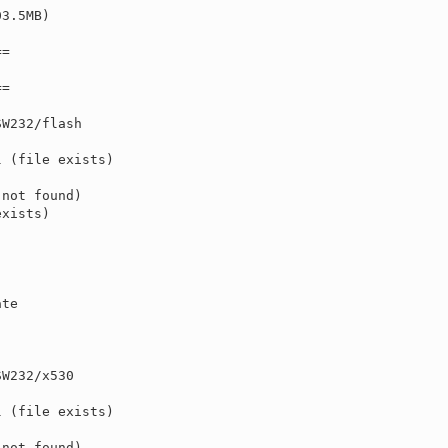
3.5MB)

=

=

W232/flash

W232/x530
