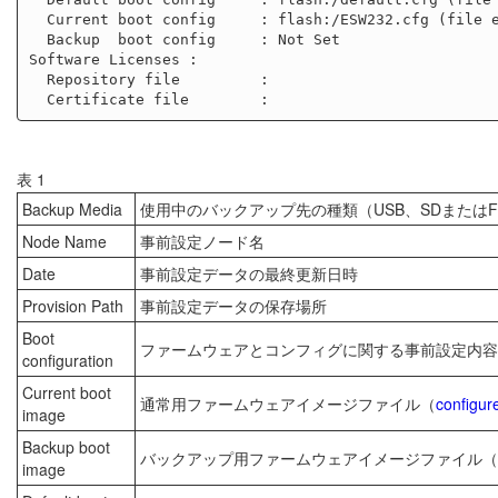
  Current boot config     : flash:/ESW232.cfg (file exists)

  Backup  boot config     : Not Set

Software Licenses :

  Repository file         :

表 1
Backup Media
使用中のバックアップ先の種類（USB、SDまたはFIL
Node Name
事前設定ノード名
Date
事前設定データの最終更新日時
Provision Path
事前設定データの保存場所
Boot
ファームウェアとコンフィグに関する事前設定内容
configuration
Current boot
通常用ファームウェアイメージファイル（
configur
image
Backup boot
バックアップ用ファームウェアイメージファイル（
image