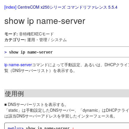
[index]
CentreCOM x250シリーズ コマンドリファレンス 5.5.4
show ip name-server
モード:
非特権EXECモード
カテゴリー:
運用・管理 / システム
>
show ip name-server
ip name-server
コマンドによって手動設定、あるいは、DHCPクライ
覧（DNSサーバーリスト）を表示する。
使用例
■ DNSサーバーリストを表示する。
「static」は手動設定したDNSサーバー、「dynamic」はDHC
は該当DNSサーバーアドレスを学習したインターフェース名。
awplus>
show ip name-server
 ↓