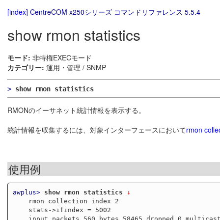
[index]
CentreCOM x250シリーズ コマンドリファレンス 5.5.4
show rmon statistics
モード:
非特権EXECモード
カテゴリー:
運用・管理 / SNMP
>
show rmon statistics
RMONのイーサネット統計情報を表示する。
統計情報を収集するには、対象インターフェースにおいて
rmon collec
使用例
awplus>
show rmon statistics
 ↓
    rmon collection index 2

    stats->ifindex = 5002

    input packets 560 bytes 58465 dropped 0 multicast packets 11
