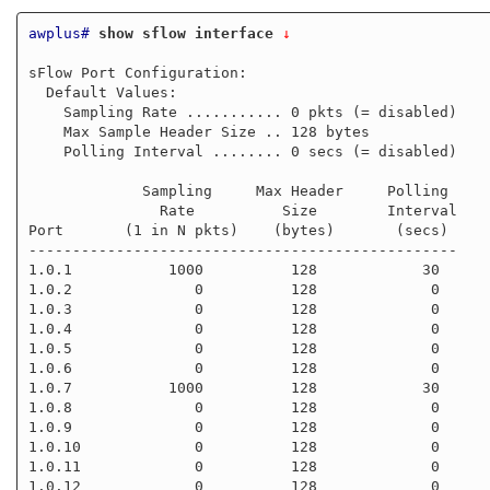
awplus#
show sflow interface
 ↓
sFlow Port Configuration:

  Default Values:

    Sampling Rate ........... 0 pkts (= disabled)

    Max Sample Header Size .. 128 bytes

    Polling Interval ........ 0 secs (= disabled)

             Sampling     Max Header     Polling

               Rate          Size        Interval

Port       (1 in N pkts)    (bytes)       (secs)

-------------------------------------------------

1.0.1           1000          128            30

1.0.2              0          128             0

1.0.3              0          128             0

1.0.4              0          128             0

1.0.5              0          128             0

1.0.6              0          128             0

1.0.7           1000          128            30

1.0.8              0          128             0

1.0.9              0          128             0

1.0.10             0          128             0

1.0.11             0          128             0

1.0.12             0          128             0
