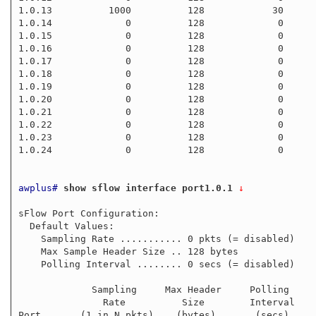
1.0.13          1000          128            30

1.0.14             0          128             0

1.0.15             0          128             0

1.0.16             0          128             0

1.0.17             0          128             0

1.0.18             0          128             0

1.0.19             0          128             0

1.0.20             0          128             0

1.0.21             0          128             0

1.0.22             0          128             0

1.0.23             0          128             0

1.0.24             0          128             0

awplus#
show sflow interface port1.0.1
 ↓
sFlow Port Configuration:

  Default Values:

    Sampling Rate ........... 0 pkts (= disabled)

    Max Sample Header Size .. 128 bytes

    Polling Interval ........ 0 secs (= disabled)

             Sampling     Max Header     Polling

               Rate          Size        Interval

Port       (1 in N pkts)    (bytes)       (secs)
