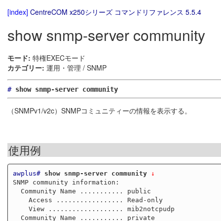
[index]
CentreCOM x250シリーズ コマンドリファレンス 5.5.4
show snmp-server community
モード:
特権EXECモード
カテゴリー:
運用・管理 / SNMP
#
show snmp-server community
（SNMPv1/v2c）SNMPコミュニティーの情報を表示する。
使用例
awplus#
show snmp-server community
 ↓
SNMP community information:

  Community Name ........... public

    Access ................. Read-only

    View ................... mib2notcpudp

  Community Name ........... private
