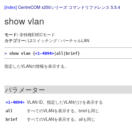
[index]
CentreCOM x250シリーズ コマンドリファレンス 5.5.4
show vlan
モード:
非特権EXECモード
カテゴリー:
L2スイッチング / バーチャルLAN
>
show vlan {
<1-4094>
|all|brief}
指定したVLANの情報を表示する。
パラメーター
VLAN ID。指定したVLANだけを表示する
<1-4094>
すべてのVLANを表示する。briefも同じ
all
すべてのVLANを表示する。allも同じ
brief