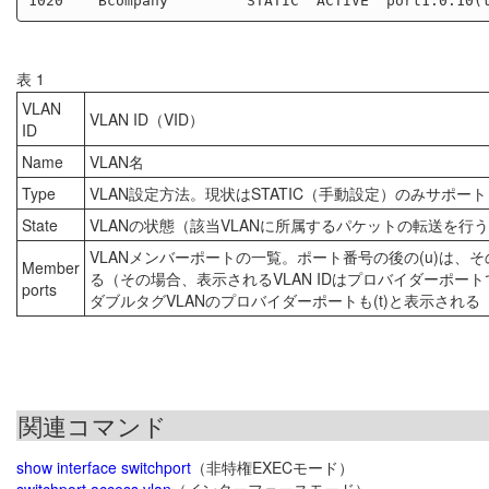
表 1
VLAN
VLAN ID（VID）
ID
Name
VLAN名
Type
VLAN設定方法。現状はSTATIC（手動設定）のみサポート
State
VLANの状態（該当VLANに所属するパケットの転送を行うか
VLANメンバーポートの一覧。ポート番号の後の(u)は、
Member
る（その場合、表示されるVLAN IDはプロバイダーポー
ports
ダブルタグVLANのプロバイダーポートも(t)と表示される（
関連コマンド
show interface switchport
（非特権EXECモード）