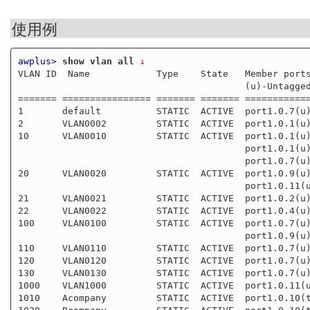
使用例
awplus>
show vlan all
 ↓
VLAN ID  Name            Type    State   Member ports
                                         (u)-Untagged, (t)-Tagged

======= ================ ======= ======= ============
1       default          STATIC  ACTIVE  port1.0.7(u)
2       VLAN0002         STATIC  ACTIVE  port1.0.1(u)
10      VLAN0010         STATIC  ACTIVE  port1.0.1(u)
                                         port1.0.1(u) port1.0.5(u) port1.0.6(u)

                                         port1.0.7(u) port1.0.8(u)

20      VLAN0020         STATIC  ACTIVE  port1.0.9(u)
                                         port1.0.11(u) port1.0.12(u)

21      VLAN0021         STATIC  ACTIVE  port1.0.2(u)
22      VLAN0022         STATIC  ACTIVE  port1.0.4(u)
100     VLAN0100         STATIC  ACTIVE  port1.0.7(u)
                                         port1.0.9(u) port1.0.10(u)

110     VLAN0110         STATIC  ACTIVE  port1.0.7(u)
120     VLAN0120         STATIC  ACTIVE  port1.0.7(u)
130     VLAN0130         STATIC  ACTIVE  port1.0.7(u)
1000    VLAN1000         STATIC  ACTIVE  port1.0.11(u
1010    Acompany         STATIC  ACTIVE  port1.0.10(t