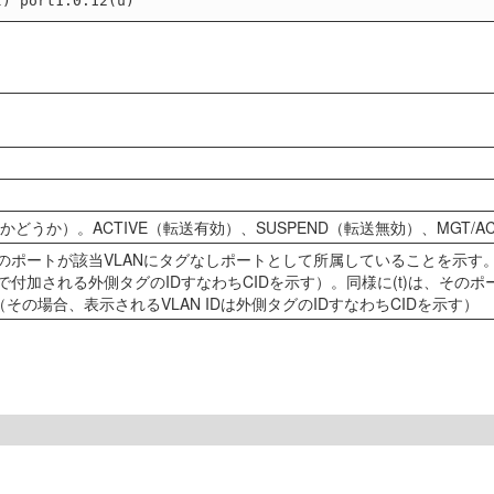
どうか）。ACTIVE（転送有効）、SUSPEND（転送無効）、MGT/
そのポートが該当VLANにタグなしポートとして所属していることを示す。
トで付加される外側タグのIDすなわちCIDを示す）。同様に(t)は、そ
その場合、表示されるVLAN IDは外側タグのIDすなわちCIDを示す）