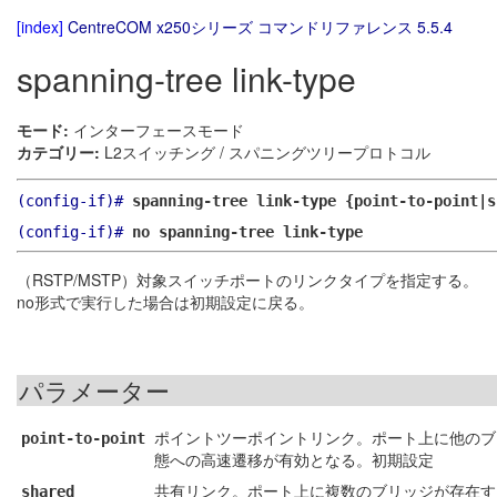
[index]
CentreCOM x250シリーズ コマンドリファレンス 5.5.4
spanning-tree link-type
モード:
インターフェースモード
カテゴリー:
L2スイッチング / スパニングツリープロトコル
(config-if)#
spanning-tree link-type {point-to-point|s
(config-if)#
no spanning-tree link-type
（RSTP/MSTP）対象スイッチポートのリンクタイプを指定する。
no形式で実行した場合は初期設定に戻る。
パラメーター
ポイントツーポイントリンク。ポート上に他のブ
point-to-point
態への高速遷移が有効となる。初期設定
共有リンク。ポート上に複数のブリッジが存在す
shared