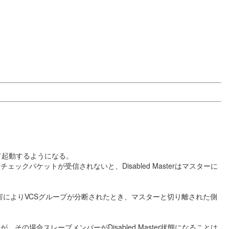
として起動するようになる。
ケットが受信されないと、Disabled Masterはマスターに
の障害によりVCSグループが分断されたとき、マスターと切り離された側
合スレーブメンバーがDisabled Master状態になることは