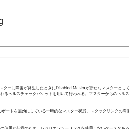
g
、マスターに障害が発生したときにDisabled Masterが新たなマスター
ヘルスチェックパケットを用いて行われる。マスターからのヘルスチェックパ
リンク以外のポートを無効にしている一時的なマスター状態。スタックリンク
用が任意のため、レジリエンシーリンクを使用しないケースがあるが、その場