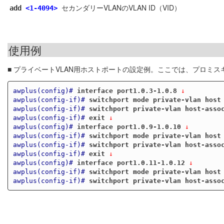
セカンダリーVLANのVLAN ID（VID）
add
<1-4094>
使用例
■ プライベートVLAN用ホストポートの設定例。ここでは、プロミスキ
awplus(config)#
interface port1.0.3-1.0.8
 ↓
awplus(config-if)#
switchport mode private-vlan host
awplus(config-if)#
switchport private-vlan host-asso
awplus(config-if)#
exit
 ↓
awplus(config)#
interface port1.0.9-1.0.10
 ↓
awplus(config-if)#
switchport mode private-vlan host
awplus(config-if)#
switchport private-vlan host-asso
awplus(config-if)#
exit
 ↓
awplus(config)#
interface port1.0.11-1.0.12
 ↓
awplus(config-if)#
switchport mode private-vlan host
awplus(config-if)#
switchport private-vlan host-asso