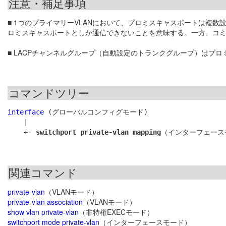
注意・補足事項
■ 1つのプライマリーVLANにおいて、プロミスキャスポートは複数
ロミスキャスポートとしか通信できないことを意味する。一方、コミ
■ LACPチャンネルグループ（自動設定のトランクグループ）は
コマンドツリー
interface
 (グローバルコンフィグモード)

    |

    +- 
switchport private-vlan mapping
関連コマンド
private-vlan
（VLANモード）
private-vlan association
（VLANモード）
show vlan private-vlan
（非特権EXECモード）
switchport mode private-vlan
（インターフェースモード）