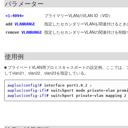
パラメーター
プライマリーVLANのVLAN ID（VID）
<1-4094>
指定したセカンダリーVLANを関連付けるときの
add
VLANRANGE
指定したセカンダリーVLANの関連付けを削除す
remove
VLANRANGE
使用例
■ プライベートVLAN用プロミスキャスポートの設定例。ここでは、プ
してvlan21、vlan22、vlan23を指定している。
awplus(config)#
interface port1.0.2
 ↓
awplus(config-if)#
switchport mode private-vlan prom
awplus(config-if)#
switchport private-vlan mapping 2