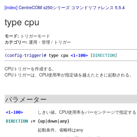
[index]
CentreCOM x250シリーズ コマンドリファレンス 5.5.4
type cpu
モード:
トリガーモード
カテゴリー:
運用・管理 / トリガー
(config-trigger)#
type cpu
<1-100>
[
DIRECTION
]
CPUトリガーを作成する。
CPUトリガーは、CPU使用率が指定値を越えたときに起動される。
パラメーター
しきい値。CPU使用率をパーセンテージで指定する
<1-100>
DIRECTION
:=
{up|down|any}
起動条件。省略時はany