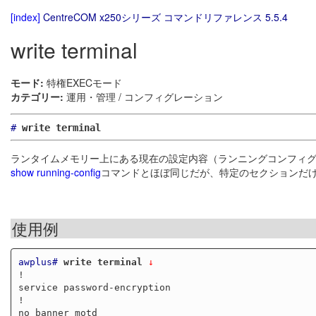
[index]
CentreCOM x250シリーズ コマンドリファレンス 5.5.4
write terminal
モード:
特権EXECモード
カテゴリー:
運用・管理 / コンフィグレーション
#
write terminal
ランタイムメモリー上にある現在の設定内容（ランニングコンフィ
show running-config
コマンドとほぼ同じだが、特定のセクションだ
使用例
awplus#
write terminal
 ↓
!

service password-encryption

!

no banner motd
