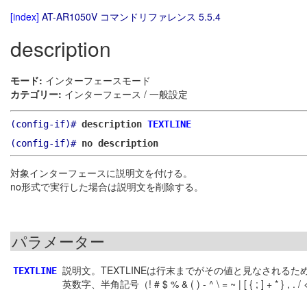
[index]
AT-AR1050V コマンドリファレンス 5.5.4
description
モード:
インターフェースモード
カテゴリー:
インターフェース / 一般設定
(config-if)#
description
TEXTLINE
(config-if)#
no description
対象インターフェースに説明文を付ける。
no形式で実行した場合は説明文を削除する。
パラメーター
説明文。TEXTLINEは行末までがその値と見なされる
TEXTLINE
英数字、半角記号（! # $ % & ( ) - ^ \ = ~ | [ { ; ] + * } , . 