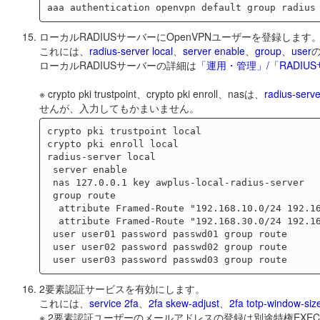
ローカルRADIUSサーバーにOpenVPNユーザーを登録します
これには、
radius-server local
、
server enable
、
group
、
user
ローカルRADIUSサーバーの詳細は
「運用・管理」/「RADIU
※ crypto pki trustpoint、crypto pki enroll、nasは、
radius-serve
せんが、入力してもかまいません。
crypto pki trustpoint local

crypto pki enroll local

radius-server local

 server enable

 nas 127.0.0.1 key awplus-local-radius-server

 group route

  attribute Framed-Route "192.168.10.0/24 192.168.20.1"

  attribute Framed-Route "192.168.30.0/24 192.168.20.1"

 user user01 password passwd01 group route

 user user02 password passwd02 group route

2要素認証サービスを有効にします。
これには、
service 2fa
、
2fa skew-adjust
、
2fa totp-window-siz
※ 2要素認証ユーザーのメールアドレスの登録は別途特権EXE