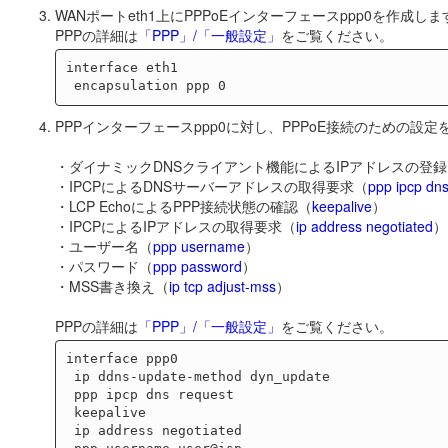
WANポートeth1上にPPPoEインターフェースppp0を作成し
PPPの詳細は
「PPP」/「一般設定」
をご覧ください。
interface eth1

PPPインターフェースppp0に対し、PPPoE接続のための設
・ダイナミックDNSクライアント機能によるIPアドレスの登録
・IPCPによるDNSサーバーアドレスの取得要求（
ppp ipcp dn
・LCP EchoによるPPP接続状態の確認（
keepalive
）
・IPCPによるIPアドレスの取得要求（
ip address negotiated
）
・ユーザー名（
ppp username
）
・パスワード（
ppp password
）
・MSS書き換え（
ip tcp adjust-mss
）
PPPの詳細は
「PPP」/「一般設定」
をご覧ください。
interface ppp0

 ip ddns-update-method dyn_update

 ppp ipcp dns request

 keepalive

 ip address negotiated
