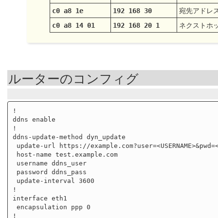
宛先アドレ
c0 a8 1e
192 168 30
ネクストホ
c0 a8 14 01
192 168 20 1
ルーターのコンフィグ
!

ddns enable

!

ddns-update-method dyn_update

 update-url https://example.com?user=<USERNAME>&pwd=<PASSWORD>&host=<HOST-NAME>

 host-name test.example.com

 username ddns_user

 password ddns_pass

 update-interval 3600

!

interface eth1

 encapsulation ppp 0

!
