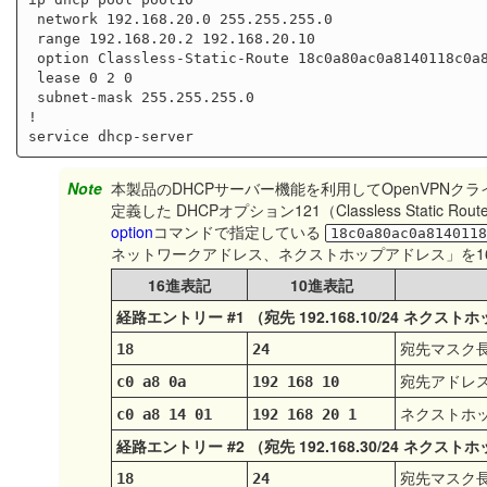
 network 192.168.20.0 255.255.255.0

 range 192.168.20.2 192.168.20.10

 option Classless-Static-Route 18c0a80ac0a8140118c0a81ec0a81401

 lease 0 2 0

 subnet-mask 255.255.255.0

!

Note
本製品のDHCPサーバー機能を利用してOpenVPNク
定義した DHCPオプション121（Classless Stati
option
コマンドで指定している
18c0a80ac0a814011
ネットワークアドレス、ネクストホップアドレス」を1
16進表記
10進表記
経路エントリー #1 （宛先 192.168.10/24 ネクストホップ
宛先マスク
18
24
宛先アドレ
c0 a8 0a
192 168 10
ネクストホ
c0 a8 14 01
192 168 20 1
経路エントリー #2 （宛先 192.168.30/24 ネクストホップ
宛先マスク
18
24