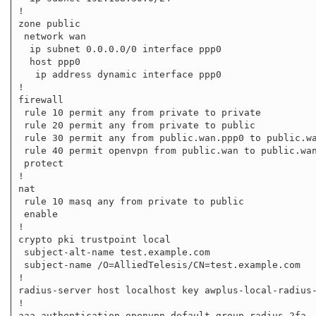
!

zone public

 network wan

  ip subnet 0.0.0.0/0 interface ppp0

  host ppp0

   ip address dynamic interface ppp0

!

firewall

 rule 10 permit any from private to private

 rule 20 permit any from private to public

 rule 30 permit any from public.wan.ppp0 to public.wan

 rule 40 permit openvpn from public.wan to public.wan.ppp0

 protect

!

nat

 rule 10 masq any from private to public

 enable

!

crypto pki trustpoint local

 subject-alt-name test.example.com

 subject-name /O=AlliedTelesis/CN=test.example.com

!

radius-server host localhost key awplus-local-radius-
!

aaa authentication openvpn default group radius 2fa
