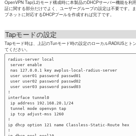
OpenVPN Tap(L2)モード構成時に本製品のDHCPサーバー機能
証に関する部分だけでよく、ユーザーグループの設定は不要です。また、D
ブネットに対応するDHCPプールを作成すれば完了です。
Tapモードの設定
Tapモード時は、上記のTunモード時の設定のローカルRADIUS
てください。
radius-server local

 server enable

 nas 127.0.0.1 key awplus-local-radius-server

 user user01 password passwd01

 user user02 password passwd02

 user user03 password passwd03

!

interface tunnel0

 ip address 192.168.20.1/24

 tunnel mode openvpn tap

 ip tcp adjust-mss 1260

!

ip dhcp option 121 name Classless-Static-Route hex

!

ip dhcp pool pool10
