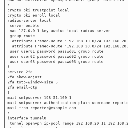
!

crypto pki trustpoint local

crypto pki enroll local

radius-server local

 server enable

 nas 127.0.0.1 key awplus-local-radius-server

 group route

  attribute Framed-Route "192.168.10.0/24 192.168.20.1"

  attribute Framed-Route "192.168.30.0/24 192.168.20.1"

 user user01 password passwd01 group route

 user user02 password passwd02 group route

 user user03 password passwd03 group route

!

service 2fa

2fa skew-adjust

2fa totp-window-size 5

2fa email-otp

!

mail smtpserver 198.51.100.1

mail smtpserver authentication plain username reporte
mail from reporter@example.com

!

interface tunnel0

 tunnel openvpn ip-pool range 192.168.20.11 192.168.20.20 mask 255.255.255.0
