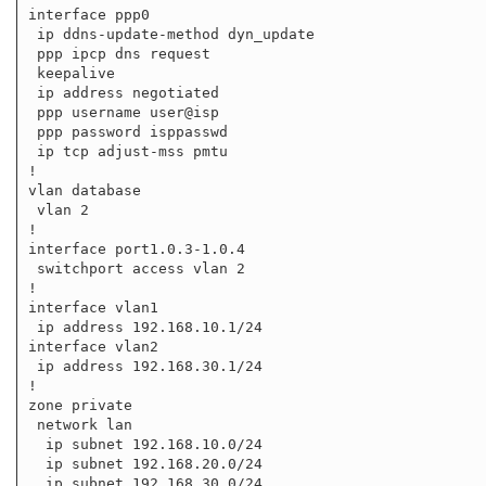
interface ppp0

 ip ddns-update-method dyn_update

 ppp ipcp dns request

 keepalive

 ip address negotiated

 ppp username user@isp

 ppp password isppasswd

 ip tcp adjust-mss pmtu

!

vlan database

 vlan 2

!

interface port1.0.3-1.0.4

 switchport access vlan 2

!

interface vlan1

 ip address 192.168.10.1/24

interface vlan2

 ip address 192.168.30.1/24

!

zone private

 network lan

  ip subnet 192.168.10.0/24

  ip subnet 192.168.20.0/24

  ip subnet 192.168.30.0/24
