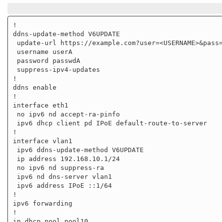
!

ddns-update-method V6UPDATE

 update-url https://example.com?user=<USERNAME>&pass=<PASSWORD>

 username userA

 password passwdA

 suppress-ipv4-updates

!

ddns enable

!

interface eth1

 no ipv6 nd accept-ra-pinfo

 ipv6 dhcp client pd IPoE default-route-to-server

!

interface vlan1

 ipv6 ddns-update-method V6UPDATE

 ip address 192.168.10.1/24

 no ipv6 nd suppress-ra

 ipv6 nd dns-server vlan1

 ipv6 address IPoE ::1/64

!

ipv6 forwarding

!

ip dhcp pool pool10
