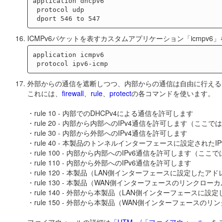
application dhcpv6

 protocol udp

ICMPv6パケットを表すカスタムアプリケーション「icmpv6
application icmpv6

外部からの通信を遮断しつつ、内部からの通信は自由に行える
これには、
firewall
、
rule
、
protect
の各コマンドを使います。
・rule 10 - 内部でのDHCPv4による通信を許可します
・rule 20 - 内部から内部へのIPv4通信を許可します（こ
・rule 30 - 内部から外部へのIPv4通信を許可します
・rule 40 - 本製品のトンネルインターフェースに設定された
・rule 100 - 内部から内部へのIPv6通信を許可します（
・rule 110 - 内部から外部へのIPv6通信を許可します
・rule 120 - 本製品（LAN側インターフェースに設定した
・rule 130 - 本製品（WAN側インターフェースのリンクロ
・rule 140 - 外部から本製品（LAN側インターフェースに
・rule 150 - 外部から本製品（WAN側インターフェースの