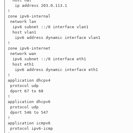
  host nat

   ip address 203.0.113.1

!

zone ipv6-internal

 network lan

  ipv6 subnet ::/0 interface vlan1

  host vlan1

   ipv6 address dynamic interface vlan1

!

zone ipv6-internet

 network wan

  ipv6 subnet ::/0 interface eth1

  host eth1

   ipv6 address dynamic interface eth1

!

application dhcpv4

 protocol udp

 dport 67 to 68

!

application dhcpv6

 protocol udp

 dport 546 to 547

!

application icmpv6

 protocol ipv6-icmp
