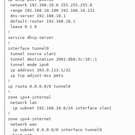
 network 192.168.10.0 255.255.255.0

 range 192.168.10.100 192.168.10.131

 dns-server 192.168.10.1

 default-router 192.168.10.1

 lease 0 2 0

!

service dhcp-server

!

interface tunnel0

 tunnel source vlan1

 tunnel destination 2001:db8:3c:10::1

 tunnel mode ipv6

 ip address 203.0.113.1/32

 ip tcp adjust-mss pmtu

!

ip route 0.0.0.0/0 tunnel0

!

zone ipv4-internal

 network lan

  ip subnet 192.168.10.0/24 interface vlan1

!

zone ipv4-internet

 network wan

  ip subnet 0.0.0.0/0 interface tunnel0
