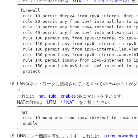
ファイアウォールの詳細は
「UTM」/「ファイアウォール」
を
firewall

 rule 10 permit dhcpv4 from ipv4-internal.dhcp to ipv4-internal.dhcp

 rule 20 permit any from ipv4-internal.lan to ipv4-internal.lan

 rule 30 permit any from ipv4-internal.lan to ipv4-internet

 rule 40 permit any from ipv4-internet.wan.nat to ipv4-internet

 rule 100 permit any from ipv6-internal to ipv6-internal

 rule 110 permit any from ipv6-internal to ipv6-internet

 rule 120 permit any from ipv6-internal.lan.vlan1 to ipv6-internet

 rule 130 permit any from ipv6-internet.wan.eth1 to ipv6-internet

 rule 140 permit icmpv6 from ipv6-internet to ipv6-internal.lan.vlan1

 rule 150 permit dhcpv6 from ipv6-internet to ipv6-internet.wan.eth1

LAN側ネットワークに接続されているすべてのIPv4ホストが
す。
これには、
nat
、
rule
、
enable
の各コマンドを使います。
NATの詳細は
「UTM」/「NAT」
をご覧ください。
nat

 rule 10 masq any from ipv4-internal to ipv4-internet

DNSリレー機能を有効にします。これには、
ip dns forwarding