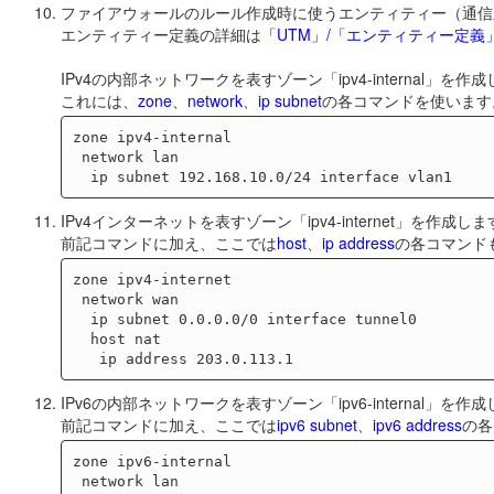
ファイアウォールのルール作成時に使うエンティティー（通信
エンティティー定義の詳細は
「UTM」/「エンティティー定義
IPv4の内部ネットワークを表すゾーン「ipv4-internal」を作
これには、
zone
、
network
、
ip subnet
の各コマンドを使います
zone ipv4-internal

 network lan

IPv4インターネットを表すゾーン「ipv4-internet」を作成し
前記コマンドに加え、ここでは
host
、
ip address
の各コマンド
zone ipv4-internet

 network wan

  ip subnet 0.0.0.0/0 interface tunnel0

  host nat

IPv6の内部ネットワークを表すゾーン「ipv6-internal」を作
前記コマンドに加え、ここでは
ipv6 subnet
、
ipv6 address
の各
zone ipv6-internal

 network lan
