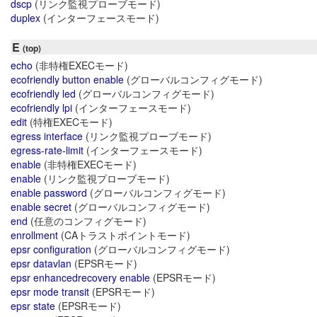
dscp
(リンク監視プローブモード)
duplex
(インターフェースモード)
E
(top)
echo
(非特権EXECモード)
ecofriendly button enable
(グローバルコンフィグモード)
ecofriendly led
(グローバルコンフィグモード)
ecofriendly lpi
(インターフェースモード)
edit
(特権EXECモード)
egress interface
(リンク監視プローブモード)
egress-rate-limit
(インターフェースモード)
enable
(非特権EXECモード)
enable
(リンク監視プローブモード)
enable password
(グローバルコンフィグモード)
enable secret
(グローバルコンフィグモード)
end
(任意のコンフィグモード)
enrollment
(CAトラストポイントモード)
epsr configuration
(グローバルコンフィグモード)
epsr datavlan
(EPSRモード)
epsr enhancedrecovery enable
(EPSRモード)
epsr mode transit
(EPSRモード)
epsr state
(EPSRモード)