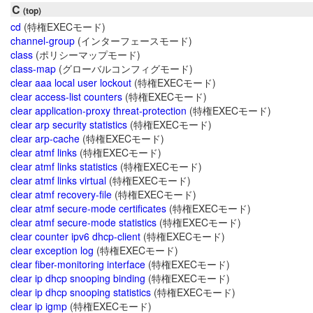
C
(top)
cd
(特権EXECモード)
channel-group
(インターフェースモード)
class
(ポリシーマップモード)
class-map
(グローバルコンフィグモード)
clear aaa local user lockout
(特権EXECモード)
clear access-list counters
(特権EXECモード)
clear application-proxy threat-protection
(特権EXECモード)
clear arp security statistics
(特権EXECモード)
clear arp-cache
(特権EXECモード)
clear atmf links
(特権EXECモード)
clear atmf links statistics
(特権EXECモード)
clear atmf links virtual
(特権EXECモード)
clear atmf recovery-file
(特権EXECモード)
clear atmf secure-mode certificates
(特権EXECモード)
clear atmf secure-mode statistics
(特権EXECモード)
clear counter ipv6 dhcp-client
(特権EXECモード)
clear exception log
(特権EXECモード)
clear fiber-monitoring interface
(特権EXECモード)
clear ip dhcp snooping binding
(特権EXECモード)
clear ip dhcp snooping statistics
(特権EXECモード)
clear ip igmp
(特権EXECモード)