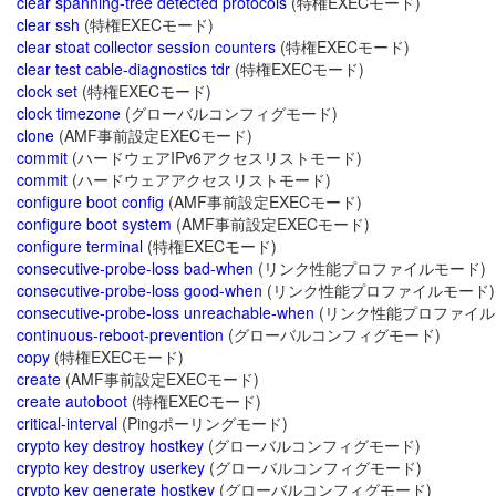
clear spanning-tree detected protocols
(特権EXECモード)
clear ssh
(特権EXECモード)
clear stoat collector session counters
(特権EXECモード)
clear test cable-diagnostics tdr
(特権EXECモード)
clock set
(特権EXECモード)
clock timezone
(グローバルコンフィグモード)
clone
(AMF事前設定EXECモード)
commit
(ハードウェアIPv6アクセスリストモード)
commit
(ハードウェアアクセスリストモード)
configure boot config
(AMF事前設定EXECモード)
configure boot system
(AMF事前設定EXECモード)
configure terminal
(特権EXECモード)
consecutive-probe-loss bad-when
(リンク性能プロファイルモード)
consecutive-probe-loss good-when
(リンク性能プロファイルモード)
consecutive-probe-loss unreachable-when
(リンク性能プロファイル
continuous-reboot-prevention
(グローバルコンフィグモード)
copy
(特権EXECモード)
create
(AMF事前設定EXECモード)
create autoboot
(特権EXECモード)
critical-interval
(Pingポーリングモード)
crypto key destroy hostkey
(グローバルコンフィグモード)
crypto key destroy userkey
(グローバルコンフィグモード)
crypto key generate hostkey
(グローバルコンフィグモード)