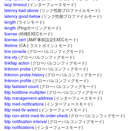
lacp timeout
(インターフェースモード)
latency bad-above
(リンク性能プロファイルモード)
latency good-below
(リンク性能プロファイルモード)
length
(ラインモード)
length
(Pingポーリングモード)
license
(特権EXECモード)
license-cert
(AMF事前設定EXECモード)
lifetime
(CAトラストポイントモード)
line console
(グローバルコンフィグモード)
line vty
(グローバルコンフィグモード)
linkflap action
(グローバルコンフィグモード)
linkmon probe
(グローバルコンフィグモード)
linkmon probe-history
(グローバルコンフィグモード)
linkmon profile
(グローバルコンフィグモード)
lldp faststart-count
(グローバルコンフィグモード)
lldp holdtime-multiplier
(グローバルコンフィグモード)
lldp management-address
(インターフェースモード)
lldp med-notifications
(インターフェースモード)
lldp med-tlv-select
(インターフェースモード)
lldp non-strict-med-tlv-order-check
(グローバルコンフィグモード)
lldp notification-interval
(グローバルコンフィグモード)
lldp notifications
(インターフェースモード)