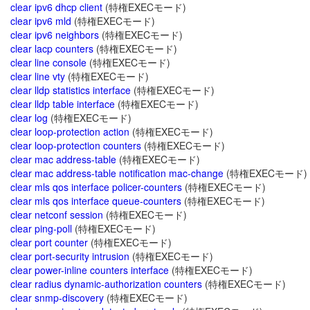
clear ipv6 dhcp client
(特権EXECモード)
clear ipv6 mld
(特権EXECモード)
clear ipv6 neighbors
(特権EXECモード)
clear lacp counters
(特権EXECモード)
clear line console
(特権EXECモード)
clear line vty
(特権EXECモード)
clear lldp statistics interface
(特権EXECモード)
clear lldp table interface
(特権EXECモード)
clear log
(特権EXECモード)
clear loop-protection action
(特権EXECモード)
clear loop-protection counters
(特権EXECモード)
clear mac address-table
(特権EXECモード)
clear mac address-table notification mac-change
(特権EXECモード)
clear mls qos interface policer-counters
(特権EXECモード)
clear mls qos interface queue-counters
(特権EXECモード)
clear netconf session
(特権EXECモード)
clear ping-poll
(特権EXECモード)
clear port counter
(特権EXECモード)
clear port-security intrusion
(特権EXECモード)
clear power-inline counters interface
(特権EXECモード)
clear radius dynamic-authorization counters
(特権EXECモード)
clear snmp-discovery
(特権EXECモード)