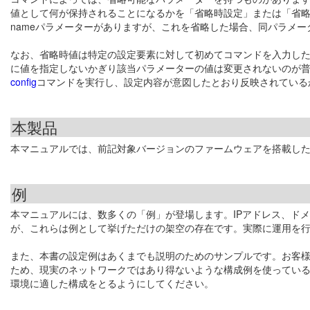
値として何が保持されることになるかを「省略時設定」または「省略
nameパラメーターがありますが、これを省略した場合、同パラメーターの
なお、省略時値は特定の設定要素に対して初めてコマンドを入力し
に値を指定しないかぎり該当パラメーターの値は変更されないのが
config
コマンドを実行し、設定内容が意図したとおり反映されている
本製品
本マニュアルでは、前記対象バージョンのファームウェアを搭載し
例
本マニュアルには、数多くの「例」が登場します。IPアドレス、ド
が、これらは例として挙げただけの架空の存在です。実際に運用を
また、本書の設定例はあくまでも説明のためのサンプルです。お客
ため、現実のネットワークではあり得ないような構成例を使ってい
環境に適した構成をとるようにしてください。