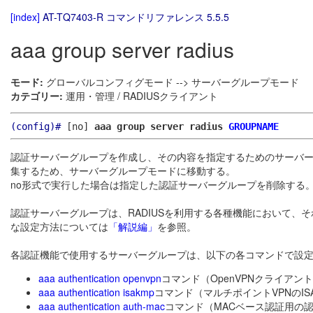
[index]
AT-TQ7403-R コマンドリファレンス 5.5.5
aaa group server radius
モード:
グローバルコンフィグモード --> サーバーグループモード
カテゴリー:
運用・管理 / RADIUSクライアント
(config)#
[no]
aaa group server radius
GROUPNAME
認証サーバーグループを作成し、その内容を指定するためのサーバ
集するため、サーバーグループモードに移動する。
no形式で実行した場合は指定した認証サーバーグループを削除する
認証サーバーグループは、RADIUSを利用する各種機能において、そ
な設定方法については
「解説編」
を参照。
各認証機能で使用するサーバーグループは、以下の各コマンドで設
aaa authentication openvpn
コマンド（OpenVPNクライア
aaa authentication isakmp
コマンド（マルチポイントVPNのIS
aaa authentication auth-mac
コマンド（MACベース認証用の