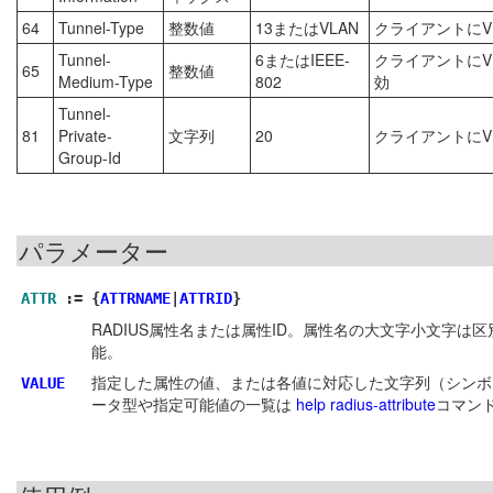
64
Tunnel-Type
整数値
13またはVLAN
クライアントにV
Tunnel-
6またはIEEE-
クライアントにVL
65
整数値
Medium-Type
802
効
Tunnel-
81
Private-
文字列
20
クライアントにVL
Group-Id
パラメーター
ATTR
:=
{
ATTRNAME
|
ATTRID
}
RADIUS属性名または属性ID。属性名の大文字小文字は
能。
指定した属性の値、または各値に対応した文字列（シンボ
VALUE
ータ型や指定可能値の一覧は
help radius-attribute
コマン