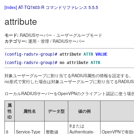
[index]
AT-TQ7403-R コマンドリファレンス 5.5.5
attribute
モード:
RADIUSサーバー・ユーザーグループモード
カテゴリー:
運用・管理 / RADIUSサーバー
(config-radsrv-group)#
attribute
ATTR
VALUE
(config-radsrv-group)#
no attribute
ATTR
対象ユーザーグループに割り当てるRADIUS属性の情報を設定する。
no形式で実行した場合は対象ユーザーグループに割り当てるRADIU
ローカルRADIUSサーバーをOpenVPNのクライアント認証に使
属
性
属性名
データ型
値の例
ID
8または
6
Service-Type
整数値
Authenticate-
OpenVPNで有効な