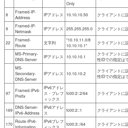
Only
Framed-IP-
8
IPアドレス
10.10.10.50
クライアントに設
Address
Framed-IP-
9
IPアドレス
255.255.255.0
クライアントに設
Netmask
Framed-
"10.10.11.0/8
22
文字列
クライアントに設
Route
10.10.10.1"
MS-Primary-
クライアントに設
IPアドレス
10.10.10.1
DNS-Server
性IDでの指定は
MS-
クライアントに設
Secondary-
IPアドレス
10.10.10.2
性IDでの指定は
DNS-Server
IPv6アドレ
Framed-IPv6-
97
ス・プレフ
fc00:2::2/64
クライアントに設
Prefix
ィックス
DNS-Server-
IPv6アドレ
169
fc00:2::1
クライアントに設
IPv6-Address
ス
Route-IPv6-
IPv6プレフ
170
fc00:3::/64
クライアントに設
Information
ィックス