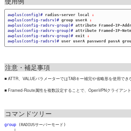
使用例
awplus(config)#
radius-server local
 ↓
awplus(config-radsrv)#
group userA
 ↓
awplus(config-radsrv-group)#
attribute Framed-IP-Add
awplus(config-radsrv-group)#
attribute Framed-IP-Net
awplus(config-radsrv-group)#
exit
 ↓
awplus(config-radsrv)#
user userA password passA gro
注意・補足事項
■ ATTR、VALUEパラメーターではTABキー補完や省略形を使用
■ Framed-Route属性を複数設定することで、OpenVPNクラ
コマンドツリー
group
 (RADIUSサーバーモード)

    |
